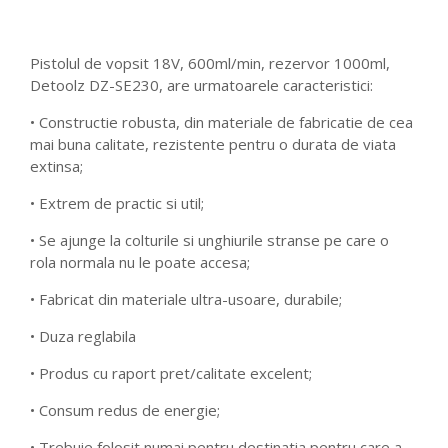
Pistolul de vopsit 18V, 600ml/min, rezervor 1000ml,
Detoolz DZ-SE230, are urmatoarele caracteristici:
• Constructie robusta, din materiale de fabricatie de cea
mai buna calitate, rezistente pentru o durata de viata
extinsa;
• Extrem de practic si util;
• Se ajunge la colturile si unghiurile stranse pe care o
rola normala nu le poate accesa;
• Fabricat din materiale ultra-usoare, durabile;
• Duza reglabila
• Produs cu raport pret/calitate excelent;
• Consum redus de energie;
• Trebuie folosit numai pentru destinatia pentru care a