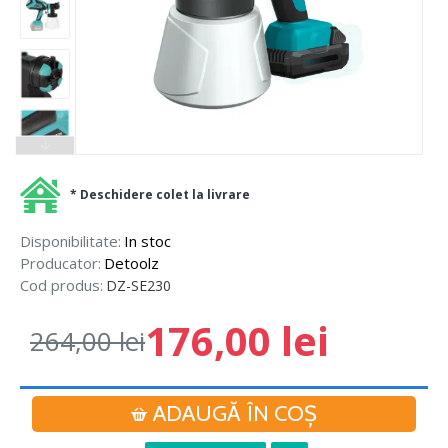
* Deschidere colet la livrare
Disponibilitate:
In stoc
Producator:
Detoolz
Cod produs:
DZ-SE230
176,00 lei
264,00 lei
ADAUGĂ ÎN COŞ