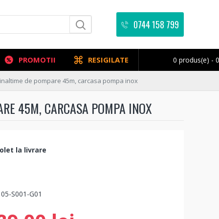
0744 158 799
PROMOTII
RESIGILATE
0 produs(e) - 0
, inaltime de pompare 45m, carcasa pompa inox
PARE 45M, CARCASA POMPA INOX
let la livrare
105-S001-G01