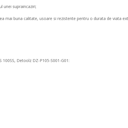
l unei supraincaziri;
cea mai buna calitate, usoare si rezistente pentru o durata de viata ext
JS 100SS, Detoolz DZ-P105-S001-G01: