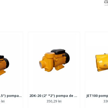
1.5DK-20 (1.5"*1.5") pompa de suprafata ROTOR, produsul contine taxa TV 5.5 lei
2DK-20 (2" *2") pompa de suprafata ROTOR, produsul contine taxa TV 5.5 lei
 lei
350,29 lei
330