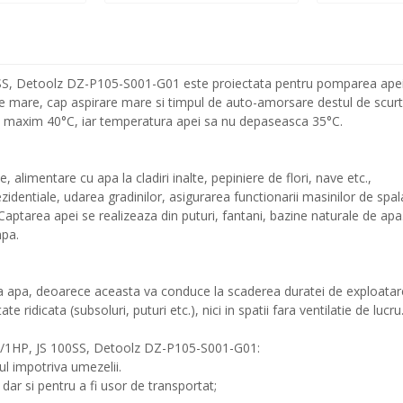
, Detoolz DZ-P105-S001-G01 este proiectata pentru pomparea apei cu
e mare, cap aspirare mare si timpul de auto-amorsare destul de scurt. P
 de maxim 40°C, iar temperatura apei sa nu depaseasca 35°C.
e, alimentare cu apa la cladiri inalte, pepiniere de flori, nave etc.,
zidentiale, udarea gradinilor, asigurarea functionarii masinilor de spal
a. Captarea apei se realizeaza din puturi, fantani, bazine naturale d
mpa.
ra apa, deoarece aceasta va conduce la scaderea duratei de exploatare, 
ridicata (subsoluri, puturi etc.), nici in spatii fara ventilatie de lucru
W/1HP, JS 100SS, Detoolz DZ-P105-S001-G01:
l impotriva umezelii.
ar si pentru a fi usor de transportat;