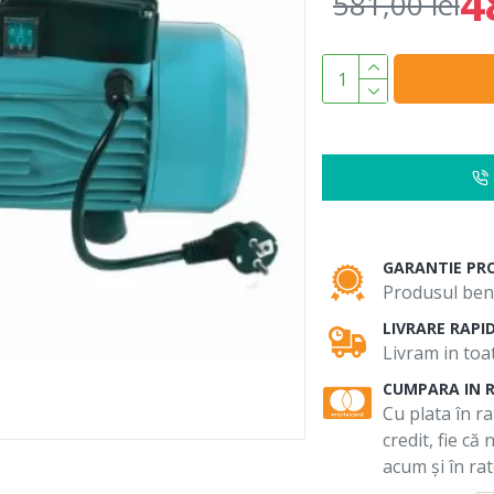
4
581,00 lei
GARANTIE PR
Produsul bene
LIVRARE RAPI
Livram in toat
CUMPARA IN 
Cu plata în ra
credit, fie că
acum și în rat