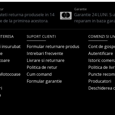
tur
Garantie
teti returna produsele in 14
Garantie 24 LUNI. S-a 
le de la primirea acestora.
reparam in baza gara
NTERESA
SUPORT CLIENTI
COMENZI SI LI
i insurubat
Formular returnare produs
Cont de gosp
ce
Intrebari frecvente
Autentificare
itoare
Livrare si returnare
Istoric comen
Politica de retur
Politica de liv
i Motocoase
Cum comand
Puncte reco
Formular garantie
Producatori
ri
Deschiderea co
a