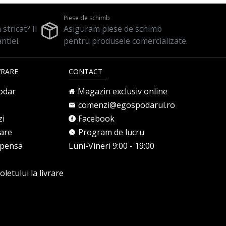
Piese de schimb
stricat? Il
Asiguram piese de schimb
ntiei.
pentru produsele comercializate.
VRARE
CONTACT
odar
Magazin exclusiv online
comenzi@egospodarul.ro
zi
Facebook
rare
Program de lucru
mpensa
Luni-Vineri 9:00 - 19:00
letului la livrare