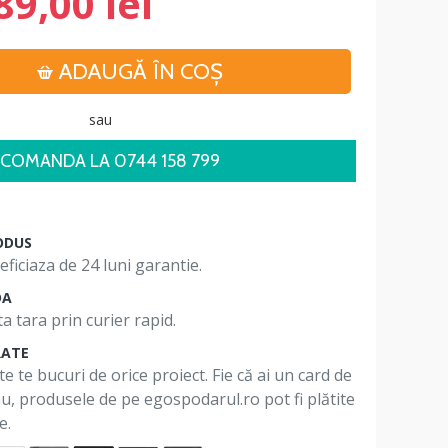
89,00 lei
ADAUGĂ ÎN COŞ
sau
COMANDA LA 0744 158 799
ODUS
ficiaza de 24 luni garantie.
DA
a tara prin curier rapid.
RATE
te te bucuri de orice proiect. Fie că ai un card de
 nu, produsele de pe egospodarul.ro pot fi plătite
e.