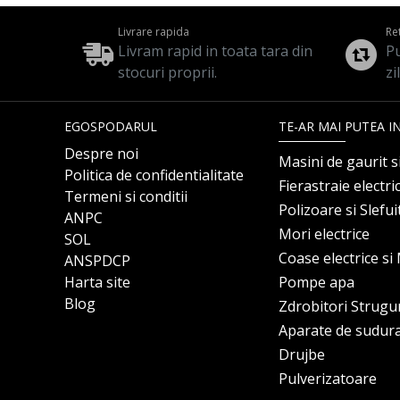
Livrare rapida
Re
Livram rapid in toata tara din
Pu
stocuri proprii.
zi
EGOSPODARUL
TE-AR MAI PUTEA I
Despre noi
Masini de gaurit s
Politica de confidentialitate
Fierastraie electri
Termeni si conditii
Polizoare si Slefu
ANPC
Mori electrice
SOL
Coase electrice s
ANSPDCP
Harta site
Pompe apa
Blog
Zdrobitori Strugu
Aparate de sudur
Drujbe
Pulverizatoare