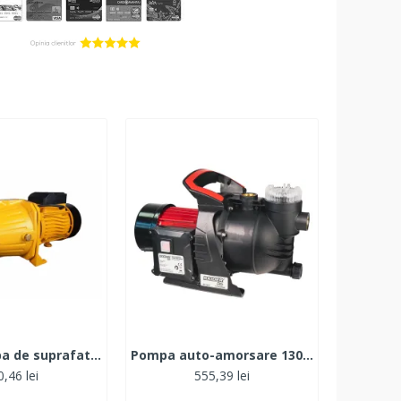
JET100 pompa de suprafata ROTOR, produsul contine taxa TV 5.5 lei
Pompa auto-amorsare 1300W 1" 80L/min 48m filtru apa RDP-WP57
,46 lei
555,39 lei