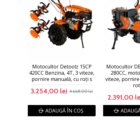
Motocultor Detoolz 15CP
Motocultor D
420CC Benzina, 4T, 3 viteze,
280CC, motor
pornire manuală, cu roți s
viteze, pornir
rot
3.254,00 lei
4.668,00 lei
2.391,00 le
ADAUGĂ ÎN COŞ
ADAUGĂ