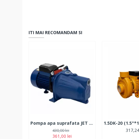
ITI MAI RECOMANDAM SI
Pompa apa suprafata JET 100L Micul Fermier, 1500 W, 42 m
317,24
430,00 lei
361,00 lei