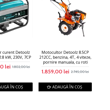
r curent Detoolz
Motocultor Detoolz 8.5CP
2.8 kW, 230V, 7CP
212CC, benzina, 4T, 4 viteze,
pornire manuala, cu roti
0 lei
1.802,00 lei
1.859,00 lei
2.745,00 lei
UGĂ ÎN COŞ
ADAUGĂ ÎN COŞ