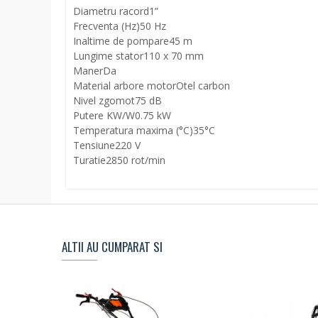
Diametru racord
1”
Frecventa (Hz)
50 Hz
Inaltime de pompare
45 m
Lungime stator
110 x 70 mm
Maner
Da
Material arbore motor
Otel carbon
Nivel zgomot
75 dB
Putere KW/W
0.75 kW
Temperatura maxima (°C)
35°C
Tensiune
220 V
Turatie
2850 rot/min
ALTII AU CUMPARAT SI