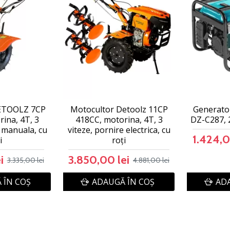
ETOOLZ 7CP
Motocultor Detoolz 11CP
Generato
ina, 4T, 3
418CC, motorina, 4T, 3
DZ-C287, 
e manuala, cu
viteze, pornire electrica, cu
1.424,0
i
roți
i
3.850,00 lei
3.335,00 lei
4.881,00 lei
 ÎN COŞ
ADAUGĂ ÎN COŞ
ADA