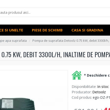
CE SI UNELTE
PIESE DE SCHIMB
CASA SI GRADINA
pe apa suprafata
Pompa de suprafata Detoolz 0.75 kW, debit 3300l/h
0.75 KW, DEBIT 3300L/H, INALTIME DE POM
* Deschidere co
Disponibilitate:
In stoc
Producator:
Detoolz
Cod produs:
ego-DZ-P