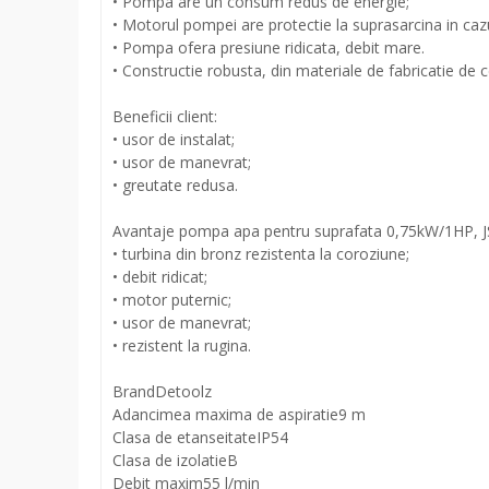
• Pompa are un consum redus de energie;
• Motorul pompei are protectie la suprasarcina in cazu
• Pompa ofera presiune ridicata, debit mare.
• Constructie robusta, din materiale de fabricatie de 
Beneficii client:
• usor de instalat;
• usor de manevrat;
• greutate redusa.
Avantaje pompa apa pentru suprafata 0,75kW/1HP, 
• turbina din bronz rezistenta la coroziune;
• debit ridicat;
• motor puternic;
• usor de manevrat;
• rezistent la rugina.
Brand
Detoolz
Adancimea maxima de aspiratie
9 m
Clasa de etanseitate
IP54
Clasa de izolatie
B
Debit maxim
55 l/min