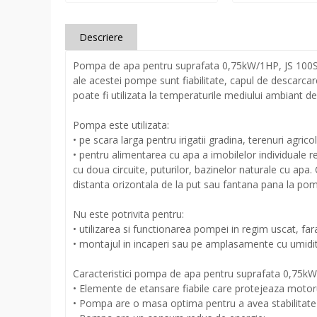
Descriere
Pompa de apa pentru suprafata 0,75kW/1HP, JS 100SS
ale acestei pompe sunt fiabilitate, capul de descarcar
poate fi utilizata la temperaturile mediului ambiant
Pompa este utilizata:
• pe scara larga pentru irigatii gradina, terenuri agricol
• pentru alimentarea cu apa a imobilelor individuale re
cu doua circuite, puturilor, bazinelor naturale cu ap
distanta orizontala de la put sau fantana pana la po
Nu este potrivita pentru:
• utilizarea si functionarea pompei in regim uscat, fa
• montajul in incaperi sau pe amplasamente cu umiditate 
Caracteristici pompa de apa pentru suprafata 0,75k
• Elemente de etansare fiabile care protejeaza motoru
• Pompa are o masa optima pentru a avea stabilitate d