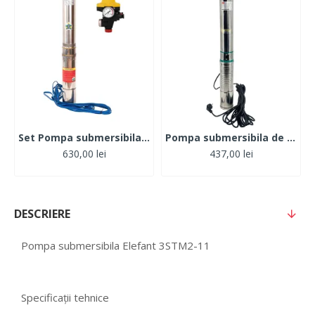
Set Pompa submersibila 1.1kW, 120, 1tol, MFE 4STM4-8 + Presostat electronic automat
Pompa submersibila de mare adancime, DDT, QJD120-1.5, 1500 W, Inox, 8 turbine
630,00 lei
437,00 lei
DESCRIERE
Pompa submersibila Elefant 3STM2-11
Specificații tehnice