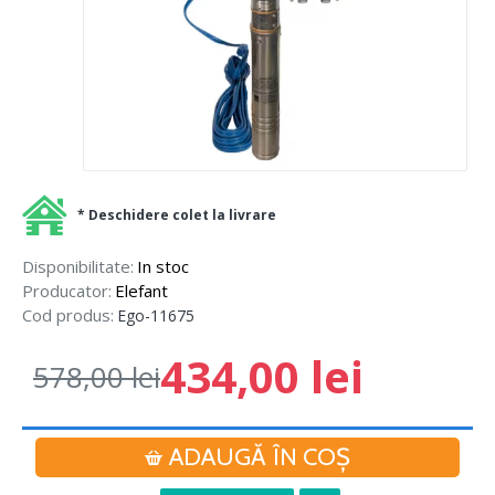
* Deschidere colet la livrare
Disponibilitate:
In stoc
Producator:
Elefant
Cod produs:
Ego-11675
434,00 lei
578,00 lei
ADAUGĂ ÎN COŞ