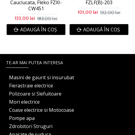
Cauciucata, Fleko FZXI-
FZLF(B)-203
CW451
132,00 lei
101,00 lei
183,00 lei
133,00 lei
ADAUGĂ ÎN COŞ
ADAUGĂ ÎN COŞ
TE-AR MAI PUTEA INTERESA
Masini de gaurit si insurubat
Fierastraie electrice
Polizoare si Slefuitoare
Mori electrice
Coase electrice si Motocoase
Pompe apa
Zdrobitori Struguri
Aparate de sudura