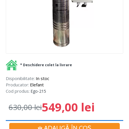
* Deschidere colet la livrare
Disponibilitate:
In stoc
Producator:
Elefant
Cod produs:
Ego-215
549,00 lei
630,00 lei
ADAUGĂ ÎN COŞ