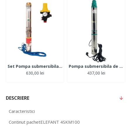
Set Pompa submersibila 1.1kW, 120, 1tol, MFE 4STM4-8 + Presostat electronic automat
Pompa submersibila de mare adancime, DDT, QJD120-1.5, 1500 W, Inox, 8 turbine
630,00 lei
437,00 lei
DESCRIERE
Caracteristici
Continut pachet
ELEFANT 4SKM100