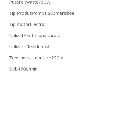
Putere (watti)
750W
Tip Produs
Pompa Submersibila
Tip motor
Electric
Utilizat
Pentru apa curata
Utilizare
Rezidential
Tensiune alimentare
220 V
Debit
60L/min