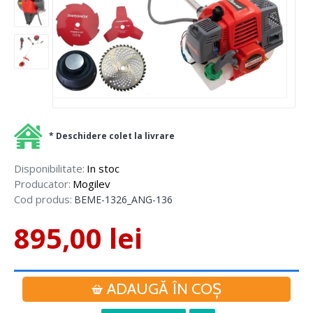
* Deschidere colet la livrare
Disponibilitate:
In stoc
Producator:
Mogilev
Cod produs:
BEME-1326_ANG-136
895,00 lei
ADAUGĂ ÎN COŞ