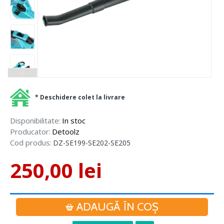
* Deschidere colet la livrare
Disponibilitate:
In stoc
Producator:
Detoolz
Cod produs:
DZ-SE199-SE202-SE205
250,00 lei
ADAUGĂ ÎN COŞ