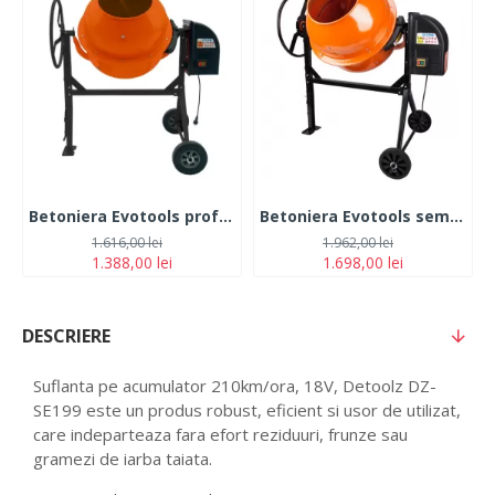
Betoniera Evotools profesionala , 800 W, 160 L, 32 RPM, 240 V, 37 cm diametru gura incarcare cuva, bi-material fonta si otel
Betoniera Evotools semi-profesionala, 800 W, 200l, 32 RPM, corona fonta
1.616,00 lei
1.962,00 lei
1.388,00 lei
1.698,00 lei
DESCRIERE
Suflanta pe acumulator 210km/ora, 18V, Detoolz DZ-
SE199 este un produs robust, eficient si usor de utilizat,
care indeparteaza fara efort reziduuri, frunze sau
gramezi de iarba taiata.