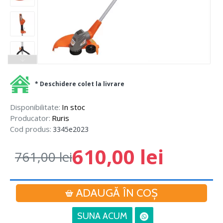
* Deschidere colet la livrare
Disponibilitate:
In stoc
Producator:
Ruris
Cod produs:
3345e2023
610,00 lei
761,00 lei
ADAUGĂ ÎN COŞ
SUNA ACUM