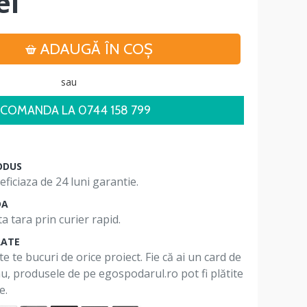
ei
ADAUGĂ ÎN COŞ
sau
COMANDA LA 0744 158 799
ODUS
ficiaza de 24 luni garantie.
DA
a tara prin curier rapid.
RATE
te te bucuri de orice proiect. Fie că ai un card de
 nu, produsele de pe egospodarul.ro pot fi plătite
e.