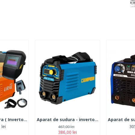
Aparat de sudura ( Invertor ) URAL/ALTAI MMA 325DK, 320Ah+Masca Automata, Accesorii Incluse,Cutie de Transport, Cabluri 3M
Aparat de sudura - invertor CAMPION 311DK+ Valiza transport
 lei
305
467,00 lei
386,00 lei