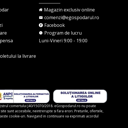
odar
Magazin exclusiv online
comenzi@egospodarul.ro
zi
Facebook
rare
Program de lucru
mpensa
Luni-Vineri 9:00 - 19:00
letului la livrare
gistrul comertului J40/15070/2018. eGospodarul.ro nu poate
te sunt accesibile, neintrerupte si fara erori. Preturile, ofertele,
foloseste cookie-uri. Navigand in continuare va exprimati acordul