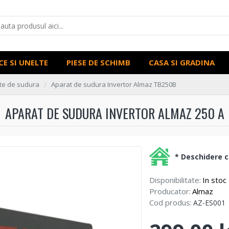
CE SI UNELTE
PIESE DE SCHIMB
CASA SI GRADINA
te de sudura
Aparat de sudura Invertor Almaz TB250B
APARAT DE SUDURA INVERTOR ALMAZ 250 A
* Deschidere co
Disponibilitate:
In stoc
Producator:
Almaz
Cod produs:
AZ-ES001