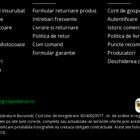
i insurubat
Formular returnare produs
Cont de gosp
ce
Intrebari frecvente
Autentificare
itoare
Livrare si returnare
Istoric comen
Politica de retur
Politica de liv
i Motocoase
Cum comand
Puncte reco
Formular garantie
Producatori
ri
Deschiderea co
a
egospodarul.ro
trata in Bucuresti, Cod Unic de Inregistrare: RO40023577 , nr. de ordine in re
pe site sunt corecte, complete sau actualizate iar serviciile oferite prin acest si
o notificare prealabila.Fotografiile nu creeaza obligatii contractuale. Acest site 
679.