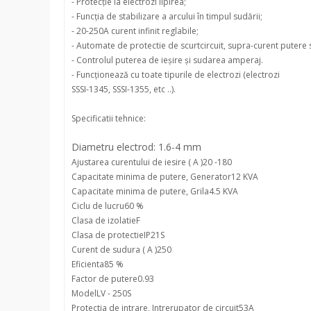
- Protecție la electrozi lipirea;
- Funcția de stabilizare a arcului în timpul sudării;
- 20-250A curent infinit reglabile;
- Automate de protectie de scurtcircuit, supra-curent putere
- Controlul puterea de ieșire și sudarea amperaj.
- Funcționează cu toate tipurile de electrozi (electrozi
SSSI-1345, SSSI-1355, etc ..).
Specificatii tehnice:
Diametru electrod: 1.6-4 mm
Ajustarea curentului de iesire ( A )
20 -180
Capacitate minima de putere, Generator
12 KVA
Capacitate minima de putere, Grila
4.5 KVA
Ciclu de lucru
60 %
Clasa de izolatie
F
Clasa de protectie
IP21S
Curent de sudura ( A )
250
Eficienta
85 %
Factor de putere
0.93
Model
LV - 250S
Protectia de intrare, Intrerupator de circuit
53A