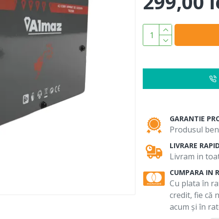
299,00 l
GARANTIE PR
Produsul bene
LIVRARE RAPI
Livram in toat
CUMPARA IN 
Cu plata în ra
credit, fie că
acum și în rat