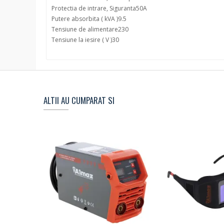
Protectia de intrare, Siguranta
50A
Putere absorbita ( kVA )
9.5
Tensiune de alimentare
230
Tensiune la iesire ( V )
30
ALTII AU CUMPARAT SI