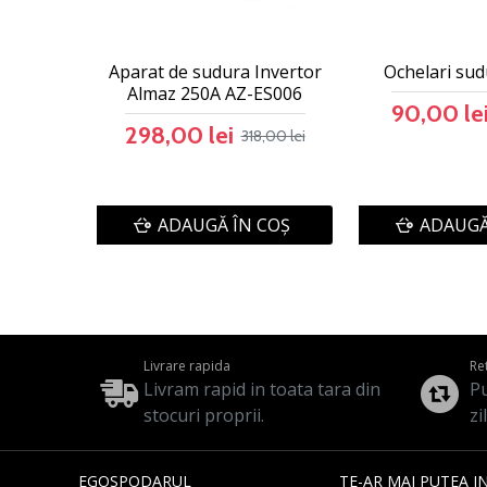
Aparat de sudura Invertor
Ochelari su
Almaz 250A AZ-ES006
90,00 le
298,00 lei
318,00 lei
ADAUGĂ ÎN COŞ
ADAUGĂ
Livrare rapida
Re
Livram rapid in toata tara din
Pu
stocuri proprii.
zi
EGOSPODARUL
TE-AR MAI PUTEA I