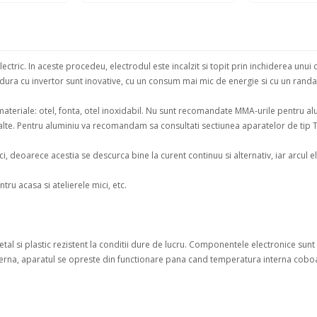
ric. In aceste procedeu, electrodul este incalzit si topit prin inchiderea unui cir
dura cu invertor sunt inovative, cu un consum mai mic de energie si cu un rand
ateriale: otel, fonta, otel inoxidabil. Nu sunt recomandate MMA-urile pentru al
te. Pentru aluminiu va recomandam sa consultati sectiunea aparatelor de tip T
 deoarece acestia se descurca bine la curent continuu si alternativ, iar arcul el
tru acasa si atelierele mici, etc.
al si plastic rezistent la conditii dure de lucru. Componentele electronice sunt 
rna, aparatul se opreste din functionare pana cand temperatura interna coboa