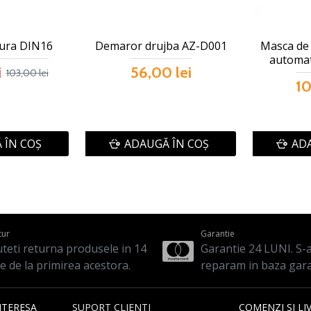
dura DIN16
Demaror drujba AZ-D001
Masca de 
automa
i
56,00 lei
103,00 lei
10
 ÎN COŞ
ADAUGĂ ÎN COŞ
ADA
tur
Garantie
teti returna produsele in 14
Garantie 24 LUNI. S-a 
le de la primirea acestora.
reparam in baza gara
NTERESA
SUPORT CLIENTI
COMENZI SI LI