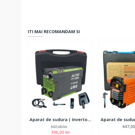
ITI MAI RECOMANDAM SI
Aparat de sudura ( Invertor ) ALTAI MMA 300 ah + Cutie transport
447,00
507,00 lei
396,00 lei