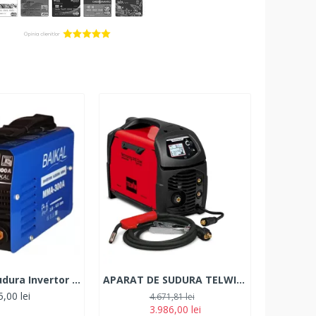
Aparat de sudura Invertor BAIKAL MMA 300A
APARAT DE SUDURA TELWIN tip MIG/TIG/MMA, TECHNOMIG 210 DUAL SYNERGIC
,00 lei
4.671,81 lei
3.986,00 lei