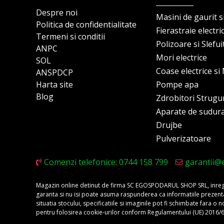
Despre noi
Masini de gaurit s
Politica de confidentialitate
Fierastraie electri
Termeni si conditii
Polizoare si Slefu
ANPC
Mori electrice
SOL
Coase electrice s
ANSPDCP
Harta site
Pompe apa
Blog
Zdrobitori Strugu
Aparate de sudur
Drujbe
Pulverizatoare
Comenzi telefonice: 0744 158 799
garantii@
Magazin online detinut de firma SC EGOSPODARUL SHOP SRL, inregis
garanta si nu isi poate asuma raspunderea ca informatiile prezentate 
situatia stocului, specificatiile si imaginile pot fi schimbate fara 
pentru folosirea cookie-urilor conform Regulamentului (UE) 2016/