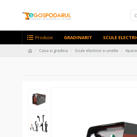
Produse
GRADINARIT
SCULE ELECTRI
Casa si gradina
Scule electrice si unelte
Apara