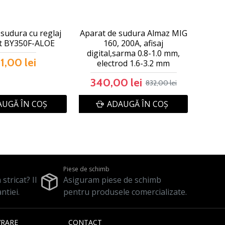
sudura cu reglaj
Aparat de sudura Almaz MIG
t BY350F-ALOE
160, 200A, afisaj
digital,sarma 0.8-1.0 mm,
1,00 lei
electrod 1.6-3.2 mm
340,00 lei
832,00 lei
UGĂ ÎN COŞ
ADAUGĂ ÎN COŞ
Piese de schimb
stricat? Il
Asiguram piese de schimb
ntiei.
pentru produsele comercializate.
VRARE
CONTACT