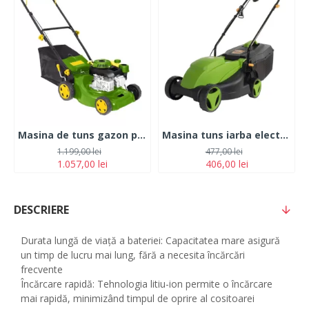
Masina de tuns gazon pe benzina 2.2 CP, PartnerPro LM-1
Masina tuns iarba electrica Procraft NM1600, 1000W, 3450RPM, latime taiere 320mm, cos 25L
1.199,00 lei
477,00 lei
1.057,00 lei
406,00 lei
DESCRIERE
Durata lungă de viață a bateriei: Capacitatea mare asigură
un timp de lucru mai lung, fără a necesita încărcări
frecvente
Încărcare rapidă: Tehnologia litiu-ion permite o încărcare
mai rapidă, minimizând timpul de oprire al cositoarei