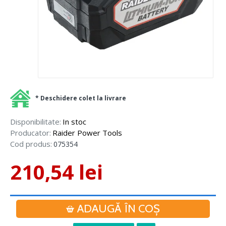
* Deschidere colet la livrare
Disponibilitate:
In stoc
Producator:
Raider Power Tools
Cod produs:
075354
210,54 lei
ADAUGĂ ÎN COŞ