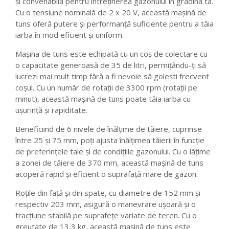
și convenabilă pentru întreținerea gazonului în grădina ta.
Cu o tensiune nominală de 2 x 20 V, această mașină de
tuns oferă putere și performanță suficiente pentru a tăia
iarba în mod eficient și uniform.
Mașina de tuns este echipată cu un coș de colectare cu
o capacitate generoasă de 35 de litri, permițându-ți să
lucrezi mai mult timp fără a fi nevoie să golești frecvent
coșul. Cu un număr de rotații de 3300 rpm (rotații pe
minut), această mașină de tuns poate tăia iarba cu
ușurință și rapiditate.
Beneficiind de 6 nivele de înălțime de tăiere, cuprinse
între 25 și 75 mm, poți ajusta înălțimea tăierii în funcție
de preferințele tale și de condițiile gazonului. Cu o lățime
a zonei de tăiere de 370 mm, această mașină de tuns
acoperă rapid și eficient o suprafață mare de gazon.
Roțile din față și din spate, cu diametre de 152 mm și
respectiv 203 mm, asigură o manevrare ușoară și o
tracțiune stabilă pe suprafețe variate de teren. Cu o
greutate de 13,3 kg, această mașină de tuns este