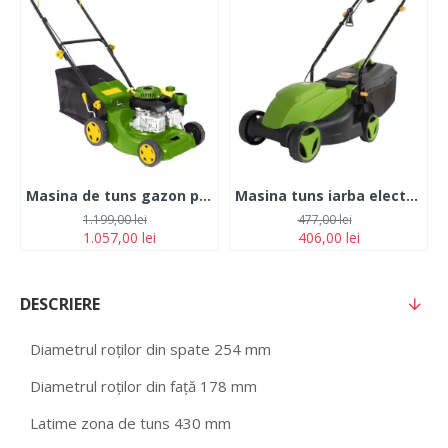
Masina de tuns gazon pe benzina 2.2 CP, PartnerPro LM-1
Masina tuns iarba electrica Procraft NM1600, 1000W, 3450RPM, latime taiere 320mm, cos 25L
1.199,00 lei
477,00 lei
1.057,00 lei
406,00 lei
DESCRIERE
Diametrul roților din spate 254 mm
Diametrul roților din față 178 mm
Latime zona de tuns 430 mm