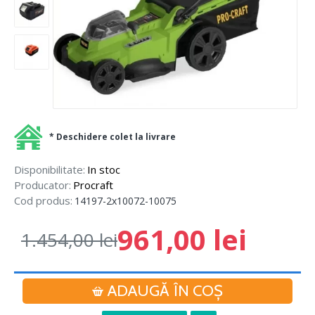
* Deschidere colet la livrare
Disponibilitate:
In stoc
Producator:
Procraft
Cod produs:
14197-2x10072-10075
961,00 lei
1.454,00 lei
ADAUGĂ ÎN COŞ