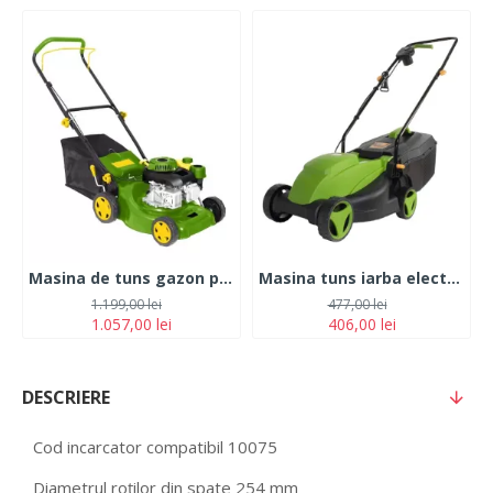
Masina de tuns gazon pe benzina 2.2 CP, PartnerPro LM-1
Masina tuns iarba electrica Procraft NM1600, 1000W, 3450RPM, latime taiere 320mm, cos 25L
1.199,00 lei
477,00 lei
1.057,00 lei
406,00 lei
DESCRIERE
Cod incarcator compatibil 10075
Diametrul roților din spate 254 mm