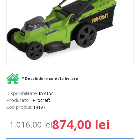
* Deschidere colet la livrare
Disponibilitate:
In stoc
Producator:
Procraft
Cod produs:
14197
874,00 lei
1.016,00 lei