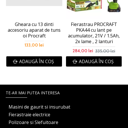
Gheara cu 13 dinti
Fierastrau PROCRAFT
accesoriu aparat de tuns
PKA44 cu lant pe
oi Procraft
acumulator, 21V / 1.5Ah,
2x lame , 2 lanturi
133,00 lei
335,00 lei
284,00 lei
ADAUGĂ ÎN COŞ
ADAUGĂ ÎN COŞ
TE-AR MAI PUTEA INTERESA
Masini de gaurit si insurubat
Fierastraie electrice
Polizoare si Slefuitoare