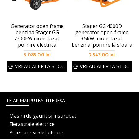
Generator open frame
Stager GG 4000D
benzina Stager GG
generator open-frame
7300EW monofazat,
3.5kW, monofazat,
b
pornire electrica
benzina, pornire la sfoara
5.085,00 lei
2.543,00 lei
VREAU ALERTA STOC
VREAU ALERTA STOC
TE-AR MAI PUTEA INTERESA
Masini de gaurit si insurubat
Fierastraie electrice
Polizoare si Slefuitoare