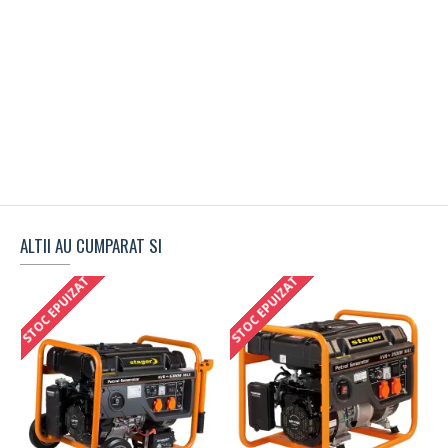
ALTII AU CUMPARAT SI
STOC EPUIZAT
STOC EPUIZAT
S