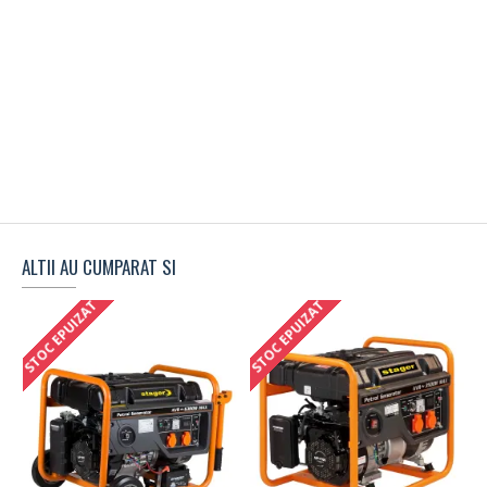
ALTII AU CUMPARAT SI
STOC EPUIZAT
STOC EPUIZAT
S