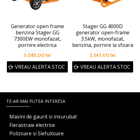
Generator open frame
Stager GG 4000D
benzina Stager GG
generator open-frame
7300EW monofazat,
3.5kW, monofazat,
b
pornire electrica
benzina, pornire la sfoara
5.085,00 lei
2.543,00 lei
VREAU ALERTA STOC
VREAU ALERTA STOC
TE-AR MAI PUTEA INTERESA
Masini de gaurit si insurubat
Fierastraie electrice
Polizoare si Slefuitoare