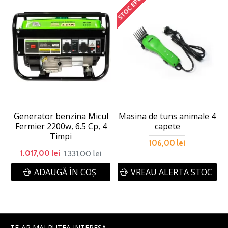
STOC EPUIZAT
Generator benzina Micul
Masina de tuns animale 4
Fermier 2200w, 6.5 Cp, 4
capete
Timpi
106,00 lei
1.331,00 lei
1.017,00 lei
ADAUGĂ ÎN COŞ
VREAU ALERTA STOC
TE-AR MAI PUTEA INTERESA