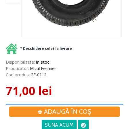
* Deschidere colet la livrare
Disponibilitate:
In stoc
Producator:
Micul Fermier
Cod produs:
GF-0112
71,00 lei
ADAUGĂ ÎN COŞ
SUNA ACUM