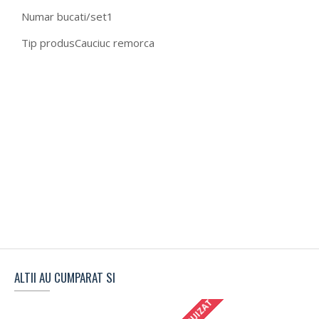
Numar bucati/set
1
Tip produs
Cauciuc remorca
ALTII AU CUMPARAT SI