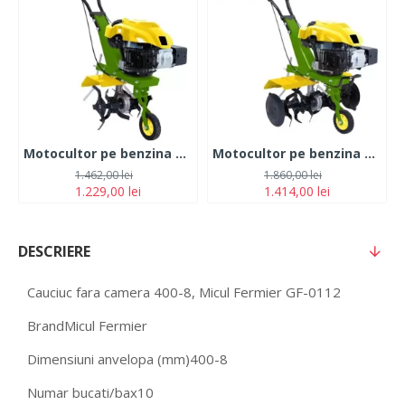
Motocultor pe benzina 4 CP, 4 timpi, PartnerPro PT1
Motocultor pe benzina 6.3 CP, 4 timpi, PartnerPro PT2
1.462,00 lei
1.860,00 lei
1.229,00 lei
1.414,00 lei
DESCRIERE
Cauciuc fara camera 400-8, Micul Fermier GF-0112
Brand
Micul Fermier
Dimensiuni anvelopa (mm)
400-8
Numar bucati/bax
10