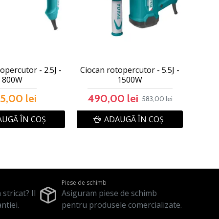
opercutor - 2.5J -
Ciocan rotopercutor - 5.5J -
800W
1500W
5,00 lei
490,00 lei
583,00 lei
UGĂ ÎN COŞ
ADAUGĂ ÎN COŞ
Piese de schimb
stricat? Il
Asiguram piese de schimb
ntiei.
pentru produsele comercializate.