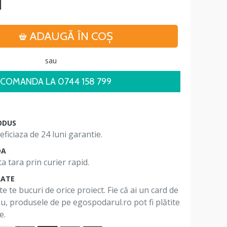
i
ADAUGĂ ÎN COŞ
sau
COMANDA LA 0744 158 799
ODUS
ficiaza de 24 luni garantie.
DA
a tara prin curier rapid.
RATE
te te bucuri de orice proiect. Fie că ai un card de
 nu, produsele de pe egospodarul.ro pot fi plătite
e.