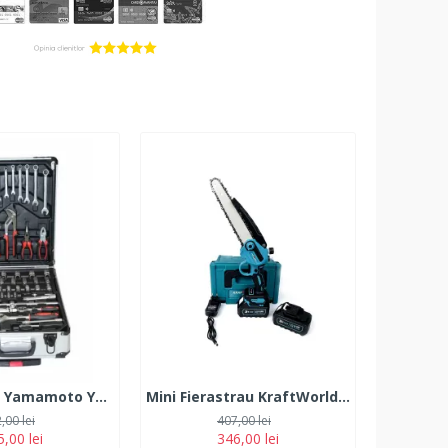
Troller scule Yamamoto YM-399, 399 Piese
Mini Fierastrau KraftWorld GXT cu 2 Acumulatori, 38V, 10Ah, Lama 18 CM
,00 lei
407,00 lei
,00 lei
346,00 lei