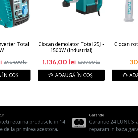
nverter Total
Ciocan demolator Total 25J -
Ciocan rot
kW
1500W (Industrial)
i
1.136,00 lei
30
3.904,00 lei
1.309,00 lei
 ÎN COŞ
ADAUGĂ ÎN COŞ
ADA
tur
Garantie
teti returna produsele in 14
Garantie 24 LUNI. S-a 
le de la primirea acestora.
reparam in baza gara