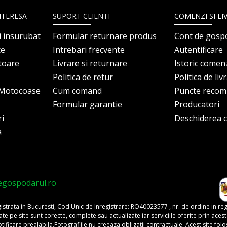
NTERESA
SUPORT CLIENTI
COMENZI SI LI
i insurubat
Formular returnare produs
Cont de gosp
ce
Intrebari frecvente
Autentificare
itoare
Livrare si returnare
Istoric comen
Politica de retur
Politica de liv
i Motocoase
Cum comand
Puncte reco
Formular garantie
Producatori
ri
Deschiderea co
a
egospodarul.ro
trata in Bucuresti, Cod Unic de Inregistrare: RO40023577 , nr. de ordine in re
pe site sunt corecte, complete sau actualizate iar serviciile oferite prin acest si
o notificare prealabila.Fotografiile nu creeaza obligatii contractuale. Acest site 