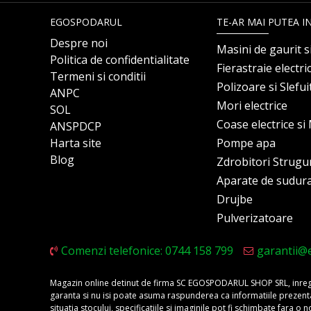
EGOSPODARUL
TE-AR MAI PUTEA I
Despre noi
Masini de gaurit s
Politica de confidentialitate
Fierastraie electri
Termeni si conditii
Polizoare si Slefu
ANPC
Mori electrice
SOL
Coase electrice s
ANSPDCP
Harta site
Pompe apa
Blog
Zdrobitori Strugu
Aparate de sudur
Drujbe
Pulverizatoare
Comenzi telefonice: 0744 158 799
garantii@
Magazin online detinut de firma SC EGOSPODARUL SHOP SRL, inregis
garanta si nu isi poate asuma raspunderea ca informatiile prezentate 
situatia stocului, specificatiile si imaginile pot fi schimbate fara 