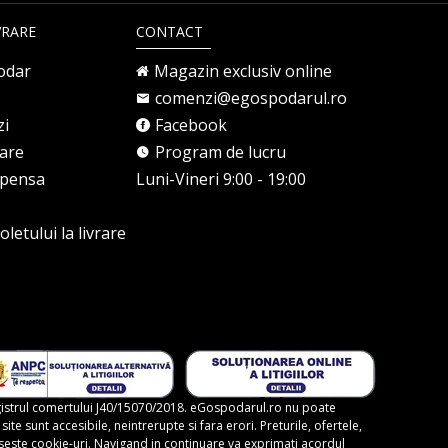
VRARE
CONTACT
odar
Magazin exclusiv online
comenzi@egospodarul.ro
zi
Facebook
rare
Program de lucru
mpensa
Luni-Vineri 9:00 - 19:00
letului la livrare
gistrul comertului J40/15070/2018. eGospodarul.ro nu poate
te sunt accesibile, neintrerupte si fara erori. Preturile, ofertele,
foloseste cookie-uri. Navigand in continuare va exprimati acordul