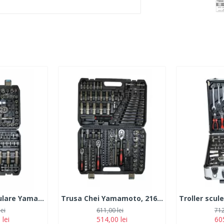
Trusa Chei Tubulare Yamamoto, 108 piese
Trusa Chei Yamamoto, 216 piese
lei
611,00 lei
712
 lei
514,00 lei
605