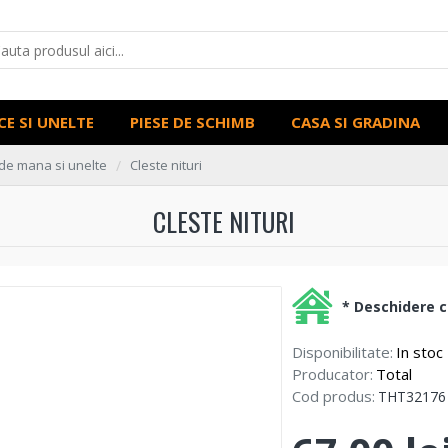
CE SI UNELTE
PIESE DE SCHIMB
CASA SI GRADINA
de mana si unelte
Cleste nituri
CLESTE NITURI
* Deschidere co
Disponibilitate:
In stoc
Producator:
Total
Cod produs:
THT32176