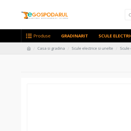
Produse
GRADINARIT
SCULE ELECTRI
Casa si gradina
Scule electrice si unelte
Scule 