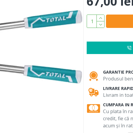
67,00 le
GARANTIE PR
Produsul bene
LIVRARE RAPI
Livram in toat
CUMPARA IN 
Cu plata în ra
credit, fie că
acum și în rat