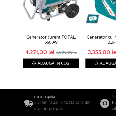
Generator curent TOTAL,
Generator cu i
6500W
2.2
4.271,00 lei
3.355,00 le
6.000,00 lei
ADAUGĂ ÎN COŞ
ADAUGĂ
Livrare rapida
Re
Livram rapid in toata tara din
Pu
stocuri proprii.
zi