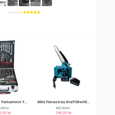
Troller scule Yamamoto YM-399, 399 Piese
Mini Fierastrau KraftWorld GXT cu 2 Acumulatori, 38V, 10Ah, Lama 18 CM
,00 lei
407,00 lei
,00 lei
346,00 lei