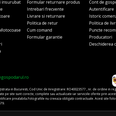
i insurubat
Formular returnare produs
Cont de gosp
ce
Intrebari frecvente
Autentificare
itoare
Livrare si returnare
Istoric comen
Politica de retur
Politica de liv
i Motocoase
Cum comand
Puncte reco
Formular garantie
Producatori
ri
Deschiderea co
a
egospodarul.ro
trata in Bucuresti, Cod Unic de Inregistrare: RO40023577 , nr. de ordine in re
pe site sunt corecte, complete sau actualizate iar serviciile oferite prin acest si
o notificare prealabila.Fotografiile nu creeaza obligatii contractuale. Acest site 
679.