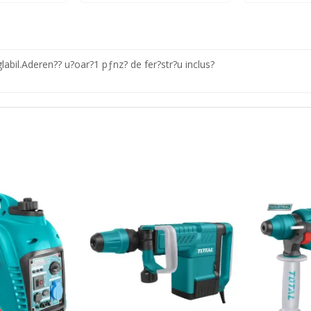
abil.Aderen?? u?oar?1 pƒnz? de fer?str?u inclus?