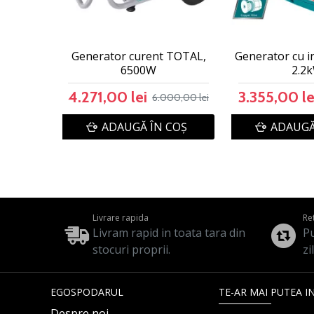
Generator curent TOTAL,
Generator cu i
6500W
2.2
4.271,00 lei
3.355,00 le
6.000,00 lei
ADAUGĂ ÎN COŞ
ADAUGĂ
Livrare rapida
Re
Livram rapid in toata tara din
Pu
stocuri proprii.
zi
EGOSPODARUL
TE-AR MAI PUTEA I
Despre noi