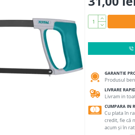
31,00 le
GARANTIE PR
Produsul bene
LIVRARE RAPI
Livram in toat
CUMPARA IN 
Cu plata în ra
credit, fie că
acum și în rat