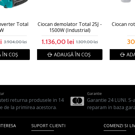
nverter Total
Ciocan demolator Total 25J -
Ciocan rot
kW
1500W (Industrial)
i
1.136,00 lei
30
3.904,00 lei
1.309,00 lei
 ÎN COŞ
ADAUGĂ ÎN COŞ
ADA
tur
Garantie
teti returna produsele in 14
Garantie 24 LUNI. S-a 
le de la primirea acestora.
reparam in baza gara
NTERESA
SUPORT CLIENTI
COMENZI SI LI