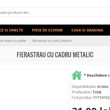
CE SI UNELTE
PIESE DE SCHIMB
CASA SI GRADINA
de mana si unelte
Fierastrau cu cadru metalic
FIERASTRAU CU CADRU METALIC
* Deschidere co
Disponibilitate:
In stoc
Producator:
Total
Cod produs:
THT54102