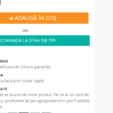
i
ADAUGĂ ÎN COŞ
sau
COMANDA LA 0744 158 799
ODUS
ficiaza de 24 luni garantie.
DA
a tara prin curier rapid.
RATE
te te bucuri de orice proiect. Fie că ai un card de
 nu, produsele de pe egospodarul.ro pot fi plătite
e.