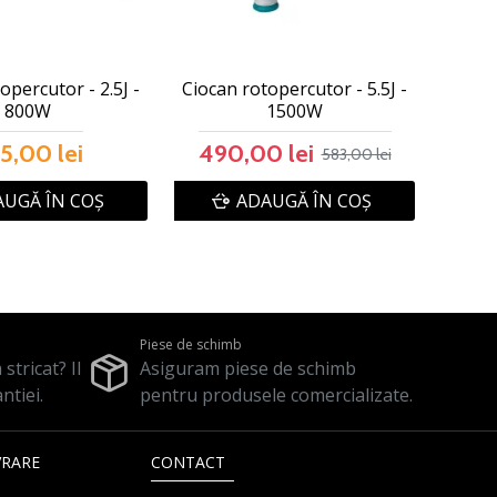
opercutor - 2.5J -
Ciocan rotopercutor - 5.5J -
800W
1500W
5,00 lei
490,00 lei
583,00 lei
UGĂ ÎN COŞ
ADAUGĂ ÎN COŞ
Piese de schimb
stricat? Il
Asiguram piese de schimb
ntiei.
pentru produsele comercializate.
VRARE
CONTACT