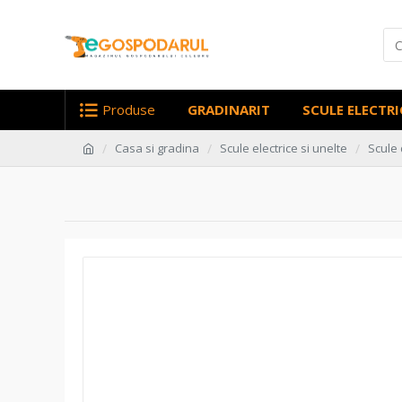
Produse
GRADINARIT
SCULE ELECTRI
Casa si gradina
Scule electrice si unelte
Scule 