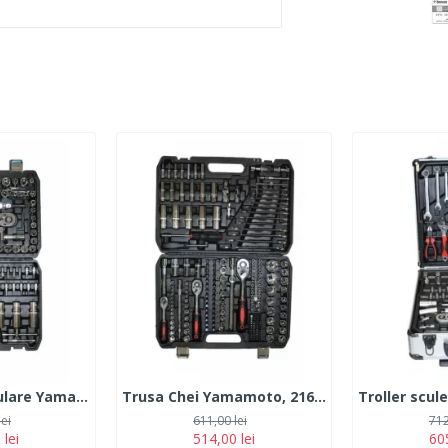
Trusa Chei Tubulare Yamamoto, 108 piese
Trusa Chei Yamamoto, 216 piese
lei
611,00 lei
712
 lei
514,00 lei
605