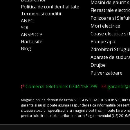
Masini de gaurit s
Politica de confidentialitate
Fierastraie electri
Termeni si conditii
Polizoare si Slefu
ANPC
Mori electrice
SOL
Coase electrice s
ANSPDCP
Harta site
Pompe apa
Blog
Zdrobitori Strugu
Aparate de sudur
Drujbe
Pulverizatoare
Comenzi telefonice: 0744 158 799
garantii@
Magazin online detinut de firma SC EGOSPODARUL SHOP SRL, inregis
garanta si nu isi poate asuma raspunderea ca informatiile prezentate 
situatia stocului, specificatiile si imaginile pot fi schimbate fara 
pentru folosirea cookie-urilor conform Regulamentului (UE) 2016/