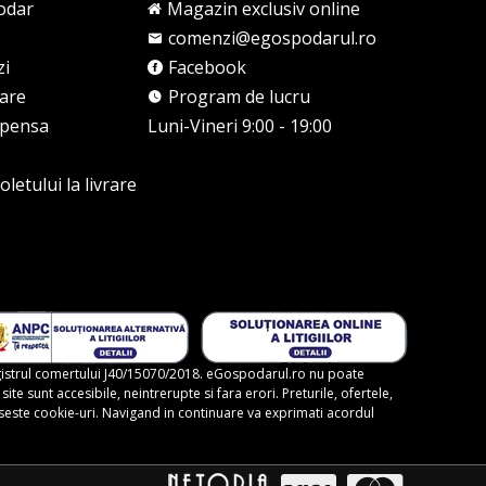
odar
Magazin exclusiv online
comenzi@egospodarul.ro
zi
Facebook
rare
Program de lucru
mpensa
Luni-Vineri 9:00 - 19:00
letului la livrare
gistrul comertului J40/15070/2018. eGospodarul.ro nu poate
te sunt accesibile, neintrerupte si fara erori. Preturile, ofertele,
foloseste cookie-uri. Navigand in continuare va exprimati acordul