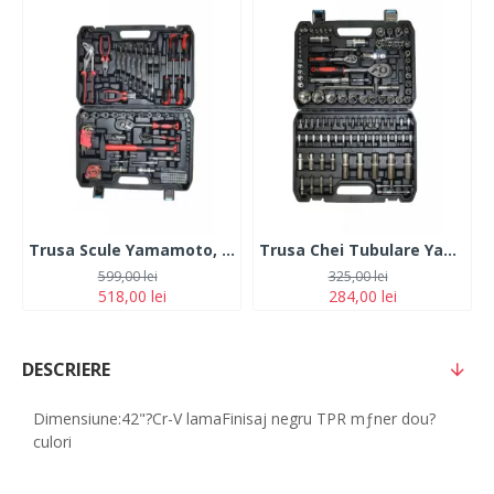
Trusa Scule Yamamoto, 92 Piese
Trusa Chei Tubulare Yamamoto, 108 piese
599,00 lei
325,00 lei
518,00 lei
284,00 lei
DESCRIERE
Dimensiune:42"?Cr-V lamaFinisaj negru TPR mƒner dou?
culori