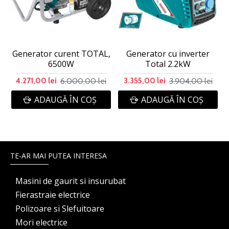
Generator curent TOTAL,
Generator cu inverter
6500W
Total 2.2kW
6.000,00 lei
3.904,00 lei
4.271,00 lei
3.355,00 lei
ADAUGĂ ÎN COŞ
ADAUGĂ ÎN COŞ
TE-AR MAI PUTEA INTERESA
Masini de gaurit si insurubat
Fierastraie electrice
Polizoare si Slefuitoare
Mori electrice