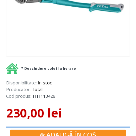
* Deschidere colet la livrare
Disponibilitate:
In stoc
Producator:
Total
Cod produs:
THT113426
230,00 lei
ADAUGĂ ÎN COŞ