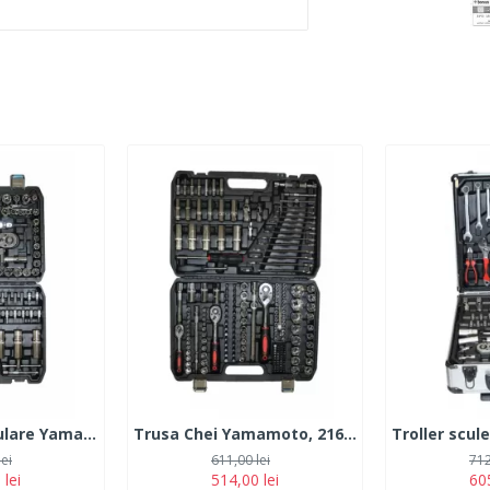
Trusa Chei Tubulare Yamamoto, 108 piese
Trusa Chei Yamamoto, 216 piese
lei
611,00 lei
712
 lei
514,00 lei
605