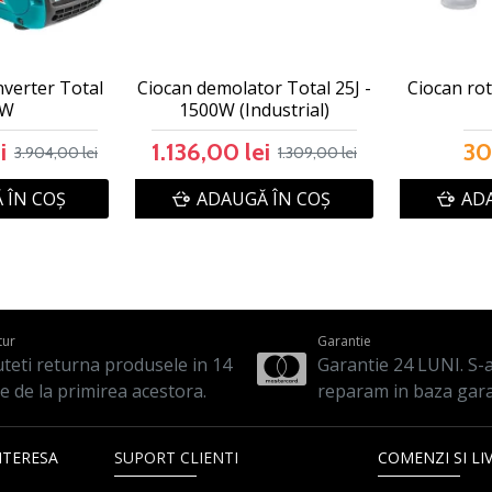
nverter Total
Ciocan demolator Total 25J -
Ciocan rot
kW
1500W (Industrial)
i
1.136,00 lei
30
3.904,00 lei
1.309,00 lei
 ÎN COŞ
ADAUGĂ ÎN COŞ
ADA
tur
Garantie
teti returna produsele in 14
Garantie 24 LUNI. S-a 
le de la primirea acestora.
reparam in baza gara
NTERESA
SUPORT CLIENTI
COMENZI SI LI