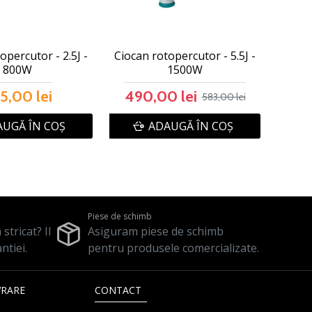
opercutor - 2.5J -
Ciocan rotopercutor - 5.5J -
800W
1500W
5,00 lei
490,00 lei
583,00 lei
UGĂ ÎN COŞ
ADAUGĂ ÎN COŞ
Piese de schimb
stricat? Il
Asiguram piese de schimb
ntiei.
pentru produsele comercializate.
VRARE
CONTACT