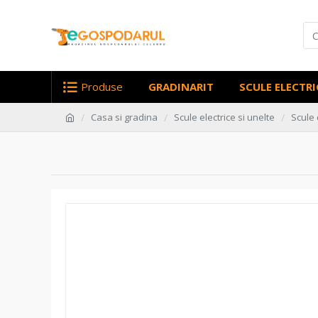
Produse
GRADINARIT
SCULE ELECTRI
Casa si gradina
Scule electrice si unelte
Scule 