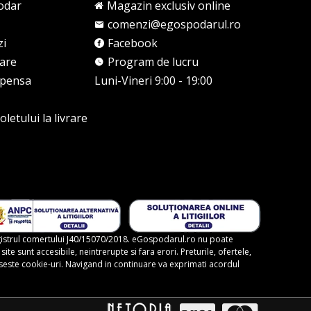
odar
Magazin exclusiv online
comenzi@egospodarul.ro
zi
Facebook
rare
Program de lucru
mpensa
Luni-Vineri 9:00 - 19:00
letului la livrare
gistrul comertului J40/15070/2018. eGospodarul.ro nu poate
te sunt accesibile, neintrerupte si fara erori. Preturile, ofertele,
foloseste cookie-uri. Navigand in continuare va exprimati acordul