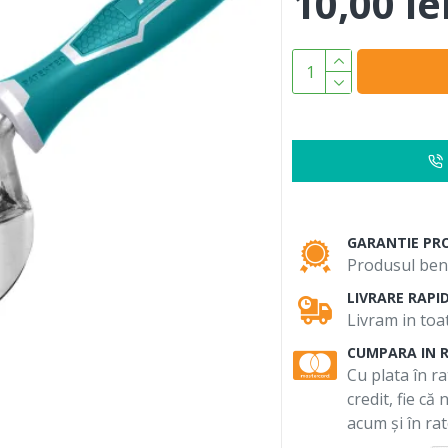
10,00 le
GARANTIE PR
Produsul bene
LIVRARE RAPI
Livram in toat
CUMPARA IN 
Cu plata în ra
credit, fie că
acum și în rat