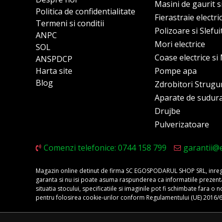
Masini de gaurit s
Politica de confidentialitate
Fierastraie electri
Termeni si conditii
Polizoare si Slefu
ANPC
Mori electrice
SOL
Coase electrice s
ANSPDCP
Harta site
Pompe apa
Blog
Zdrobitori Strugu
Aparate de sudur
Drujbe
Pulverizatoare
Comenzi telefonice: 0744 158 799
garantii@
Magazin online detinut de firma SC EGOSPODARUL SHOP SRL, inregis
garanta si nu isi poate asuma raspunderea ca informatiile prezentate 
situatia stocului, specificatiile si imaginile pot fi schimbate fara 
pentru folosirea cookie-urilor conform Regulamentului (UE) 2016/