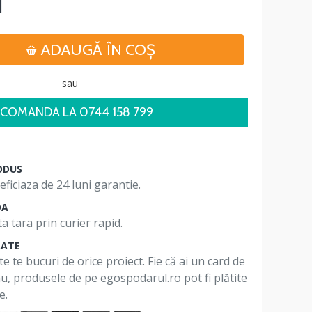
i
ADAUGĂ ÎN COŞ
sau
COMANDA LA 0744 158 799
ODUS
ficiaza de 24 luni garantie.
DA
a tara prin curier rapid.
RATE
te te bucuri de orice proiect. Fie că ai un card de
 nu, produsele de pe egospodarul.ro pot fi plătite
e.