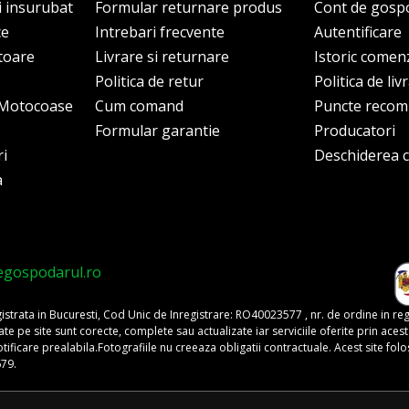
i insurubat
Formular returnare produs
Cont de gosp
ce
Intrebari frecvente
Autentificare
itoare
Livrare si returnare
Istoric comen
Politica de retur
Politica de liv
i Motocoase
Cum comand
Puncte reco
Formular garantie
Producatori
ri
Deschiderea co
a
egospodarul.ro
trata in Bucuresti, Cod Unic de Inregistrare: RO40023577 , nr. de ordine in re
pe site sunt corecte, complete sau actualizate iar serviciile oferite prin acest si
o notificare prealabila.Fotografiile nu creeaza obligatii contractuale. Acest site 
679.