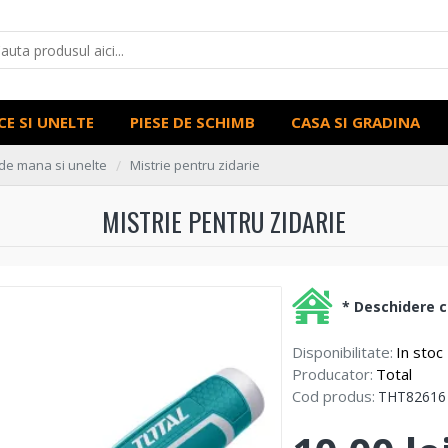
CE SI UNELTE
PIESE DE SCHIMB
CASA SI GRADINA
de mana si unelte
Mistrie pentru zidarie
MISTRIE PENTRU ZIDARIE
* Deschidere co
Disponibilitate:
In stoc
Producator:
Total
Cod produs:
THT82616