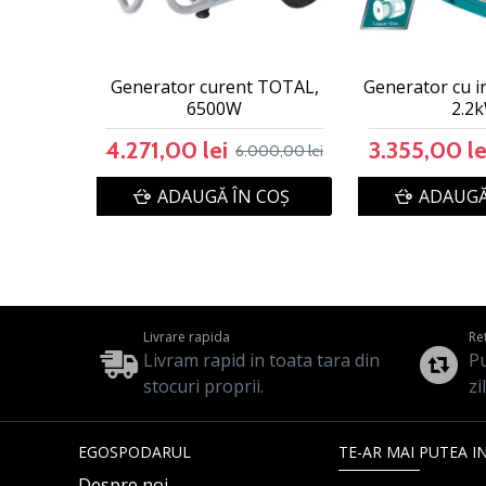
Generator curent TOTAL,
Generator cu i
6500W
2.2
4.271,00 lei
3.355,00 le
6.000,00 lei
ADAUGĂ ÎN COŞ
ADAUGĂ
Livrare rapida
Re
Livram rapid in toata tara din
Pu
stocuri proprii.
zi
EGOSPODARUL
TE-AR MAI PUTEA I
Despre noi