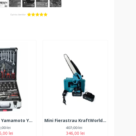
Troller scule Yamamoto YM-399, 399 Piese
Mini Fierastrau KraftWorld GXT cu 2 Acumulatori, 38V, 10Ah, Lama 18 CM
,00 lei
407,00 lei
,00 lei
346,00 lei