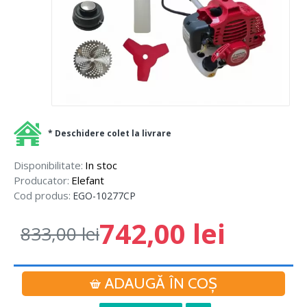
* Deschidere colet la livrare
Disponibilitate:
In stoc
Producator:
Elefant
Cod produs:
EGO-10277CP
742,00 lei
833,00 lei
ADAUGĂ ÎN COŞ