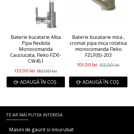
Baterie bucatarie Alba
Baterie bucatarie mica ,
Pipa flexibila
cromat pipa mica rotativa
Monocomanda
monocomanda Fleko
Cauciucata, Fleko FZXI-
FZLF(B)-203
CW451
132,00 lei
101,00 lei
183,00 lei
133,00 lei
ADAUGĂ ÎN COŞ
ADAUGĂ ÎN COŞ
TE-AR MAI PUTEA INTERESA
Masini de gaurit si insurubat