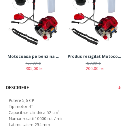
Motocoasa pe benzina TOMS 7.5 CP 12.000 rpm
Produs resigilat Motocoasa pe benzina TOMS 7.5 CP 12.000 rpm
457,00 lei
457,00 lei
305,00 lei
200,00 lei
DESCRIERE
Putere 5,6 CP
Tip motor 4T
Capacitate cilindrica 52 cm³
Numar rotatii 10000 rot / min
Latime taiere 254 mm