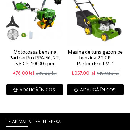
Motocoasa benzina
Masina de tuns gazon pe
PartnerPro PPA-56, 2T,
benzina 2.2 CP,
5.8 CP, 10000 rpm
PartnerPro LM-1
539,00 lei
1.199,00 lei
478,00 lei
1.057,00 lei
ADAUGĂ ÎN COŞ
ADAUGĂ ÎN COŞ
TE-AR MAI PUTEA INTERESA