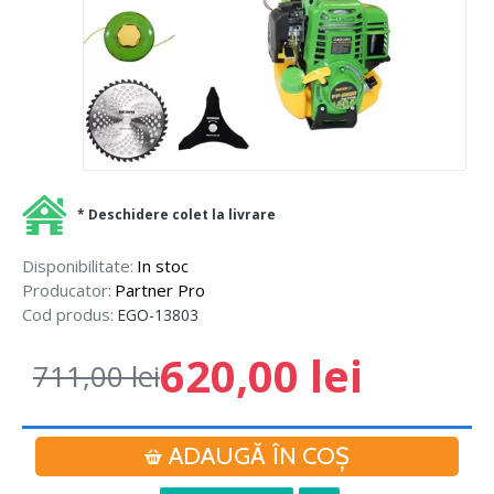
* Deschidere colet la livrare
Disponibilitate:
In stoc
Producator:
Partner Pro
Cod produs:
EGO-13803
620,00 lei
711,00 lei
ADAUGĂ ÎN COŞ