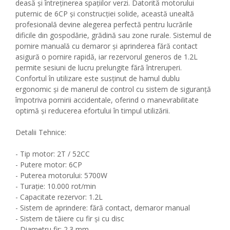
deasă și întreținerea spațiilor verzi. Datorită motorului
puternic de 6CP și construcției solide, această unealtă
profesională devine alegerea perfectă pentru lucrările
dificile din gospodărie, grădină sau zone rurale. Sistemul de
pornire manuală cu demaror și aprinderea fără contact
asigură o pornire rapidă, iar rezervorul generos de 1.2L
permite sesiuni de lucru prelungite fără întreruperi.
Confortul în utilizare este susținut de hamul dublu
ergonomic și de manerul de control cu sistem de siguranță
împotriva pornirii accidentale, oferind o manevrabilitate
optimă și reducerea efortului în timpul utilizării.
Detalii Tehnice:
- Tip motor: 2T / 52CC
- Putere motor: 6CP
- Puterea motorului: 5700W
- Turație: 10.000 rot/min
- Capacitate rezervor: 1.2L
- Sistem de aprindere: fără contact, demaror manual
- Sistem de tăiere cu fir și cu disc
- Diametru fir: 2.3 mm