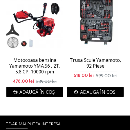
Motocoasa benzina
Trusa Scule Yamamoto,
Yamamoto YMA.56 , 2T,
92 Piese
5.8 CP, 10000 rpm
599,00 lei
518,00 lei
539,00 lei
478,00 lei
ADAUGĂ ÎN COŞ
ADAUGĂ ÎN COŞ
TE-AR MAI PUTEA INTERESA