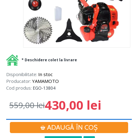
* Deschidere colet la livrare
Disponibilitate:
In stoc
Producator:
YAMAMOTO
Cod produs:
EGO-13804
430,00 lei
559,00 lei
ADAUGĂ ÎN COŞ