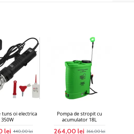
tuns oi electrica
Pompa de stropit cu
350W
acumulator 18L
 lei
264,00 lei
440,00 lei
366,00 lei