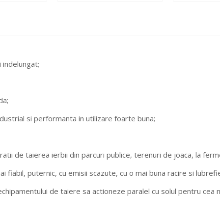
i indelungat;
da;
ndustrial si performanta in utilizare foarte buna;
ii de taierea ierbii din parcuri publice, terenuri de joaca, la fer
abil, puternic, cu emisii scazute, cu o mai buna racire si lubrefi
 echipamentului de taiere sa actioneze paralel cu solul pentru cea 