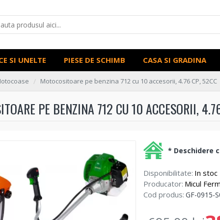
CE SI UNELTE
PIESE DE SCHIMB
CASA SI GRADINA
 Motocoase
Motocositoare pe benzina 712 cu 10 accesorii, 4.76 CP, 52CC
TOARE PE BENZINA 712 CU 10 ACCESORII, 4.76
* Deschidere co
Disponibilitate:
In stoc
Producator:
Micul Ferm
Cod produs:
GF-0915-S