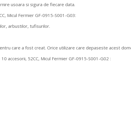
rnire usoara si sigura de fiecare data.
2CC, Micul Fermier GF-0915-S001-G03:
r, arbustilor, tufisurilor.
 pentru care a fost creat. Orice utilizare care depaseste acest d
u 10 accesorii, 52CC, Micul Fermier GF-0915-S001-G02 :