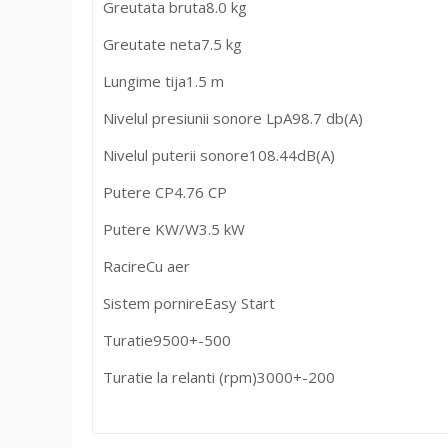
Greutata bruta
8.0 kg
Greutate neta
7.5 kg
Lungime tija
1.5 m
Nivelul presiunii sonore LpA
98.7 db(A)
Nivelul puterii sonore
108.44dB(A)
Putere CP
4.76 CP
Putere KW/W
3.5 kW
Racire
Cu aer
Sistem pornire
Easy Start
Turatie
9500+-500
Turatie la relanti (rpm)
3000+-200