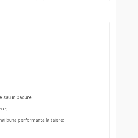
me sau in padure.
ere;
mai buna performanta la taiere;