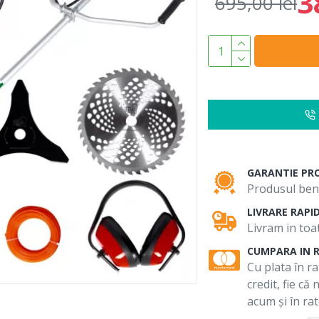
3
695,00 lei
GARANTIE PR
Produsul bene
LIVRARE RAPI
Livram in toat
CUMPARA IN 
Cu plata în ra
credit, fie că
acum și în rat