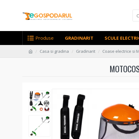
Produse
GRADINARIT
SCULE ELECTRI
Casa si gradina
Gradinarit
Coase electrice si
MOTOCOSI