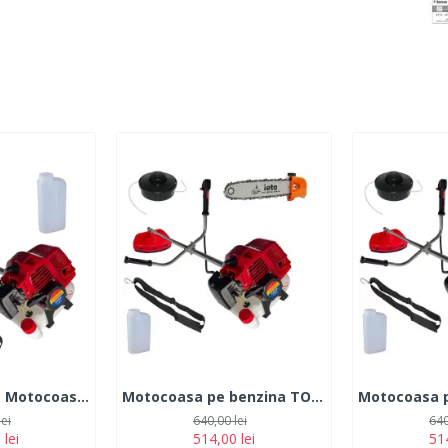
Produs resigilat Motocoasa pe benzina TOMS 7.5 CP 12.000 rpm
Motocoasa pe benzina TOMS 7.5 CP 12.000 rpm + Cap drujba
lei
640,00 lei
640
 lei
514,00 lei
514