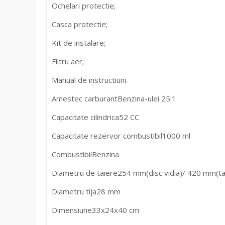
Ochelari protectie;
Casca protectie;
Kit de instalare;
Filtru aer;
Manual de instructiuni.
Amestec carburant
Benzina-ulei 25:1
Capacitate cilindrica
52 CC
Capacitate rezervor combustibil
1000 ml
Combustibil
Benzina
Diametru de taiere
254 mm(disc vidia)/ 420 mm(ta
Diametru tija
28 mm
Dimensiune
33x24x40 cm