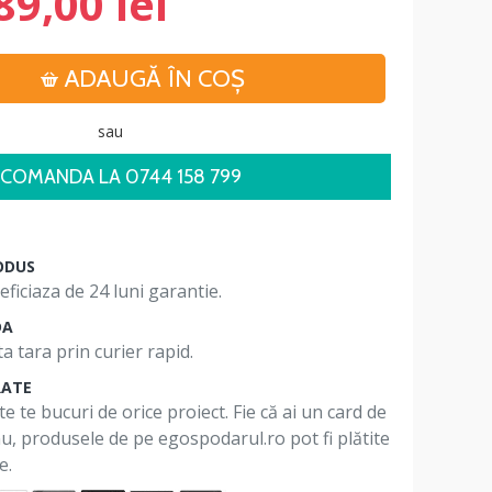
89,00 lei
ADAUGĂ ÎN COŞ
sau
COMANDA LA 0744 158 799
ODUS
ficiaza de 24 luni garantie.
DA
a tara prin curier rapid.
RATE
te te bucuri de orice proiect. Fie că ai un card de
 nu, produsele de pe egospodarul.ro pot fi plătite
e.