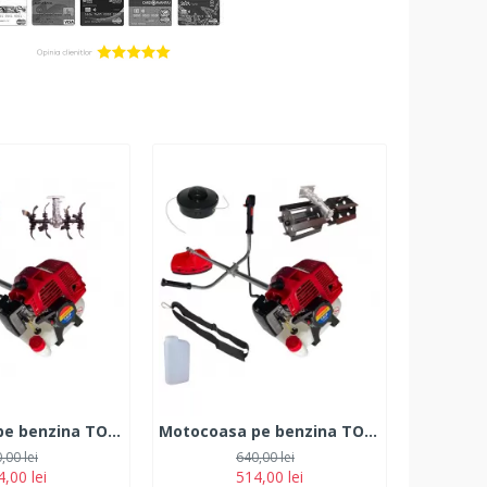
Motocoasa pe benzina TOMS 7.5 CP 12.000 rpm + Cultivator
Motocoasa pe benzina TOMS 7.5 CP 12.000 rpm + Prasitoare
,00 lei
640,00 lei
,00 lei
514,00 lei