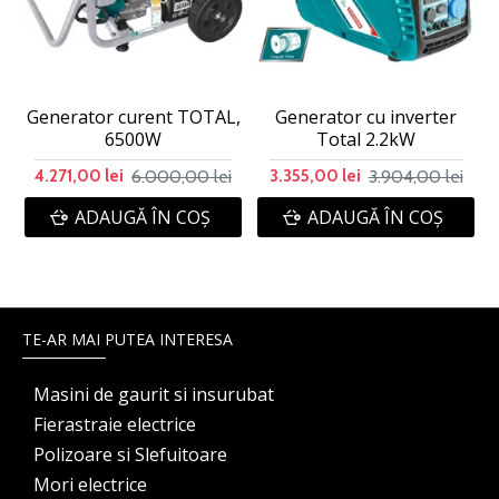
Generator curent TOTAL,
Generator cu inverter
6500W
Total 2.2kW
6.000,00 lei
3.904,00 lei
4.271,00 lei
3.355,00 lei
ADAUGĂ ÎN COŞ
ADAUGĂ ÎN COŞ
TE-AR MAI PUTEA INTERESA
Masini de gaurit si insurubat
Fierastraie electrice
Polizoare si Slefuitoare
Mori electrice