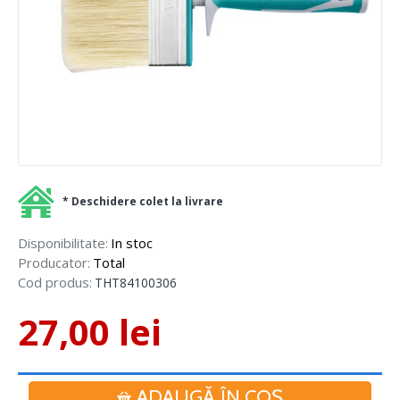
* Deschidere colet la livrare
Disponibilitate:
In stoc
Producator:
Total
Cod produs:
THT84100306
27,00 lei
ADAUGĂ ÎN COŞ