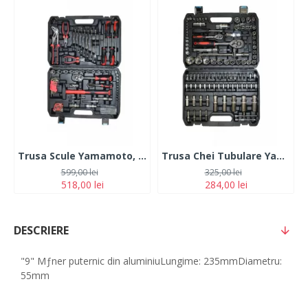
Trusa Scule Yamamoto, 92 Piese
Trusa Chei Tubulare Yamamoto, 108 piese
599,00 lei
325,00 lei
518,00 lei
284,00 lei
DESCRIERE
"9" Mƒner puternic din aluminiuLungime: 235mmDiametru:
55mm