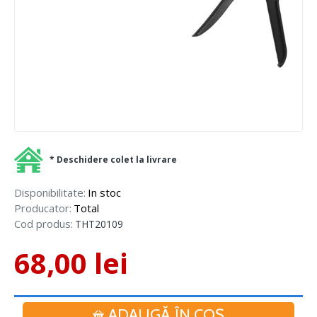
* Deschidere colet la livrare
Disponibilitate:
In stoc
Producator:
Total
Cod produs:
THT20109
68,00 lei
ADAUGĂ ÎN COŞ