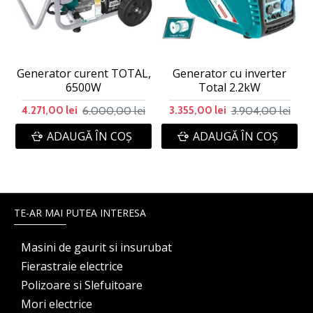
Generator curent TOTAL,
Generator cu inverter
6500W
Total 2.2kW
6.000,00 lei
3.904,00 lei
4.271,00 lei
3.355,00 lei
ADAUGĂ ÎN COŞ
ADAUGĂ ÎN COŞ
TE-AR MAI PUTEA INTERESA
Masini de gaurit si insurubat
Fierastraie electrice
Polizoare si Slefuitoare
Mori electrice