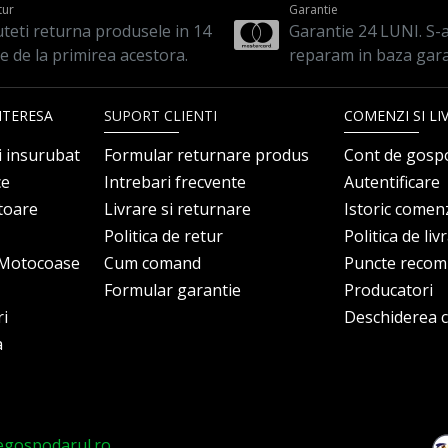
tur
Garantie
teti returna produsele in 14
Garantie 24 LUNI. S-a 
le de la primirea acestora.
reparam in baza gara
NTERESA
SUPORT CLIENTI
COMENZI SI LI
i insurubat
Formular returnare produs
Cont de gosp
ce
Intrebari frecvente
Autentificare
itoare
Livrare si returnare
Istoric comen
Politica de retur
Politica de liv
i Motocoase
Cum comand
Puncte reco
Formular garantie
Producatori
ri
Deschiderea co
a
egospodarul.ro