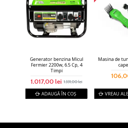
Generator benzina Micul
Masina de tun
Fermier 2200w, 6.5 Cp, 4
cape
Timpi
106,0
1.017,00 lei
1.331,00 lei
ADAUGĂ ÎN COŞ
VREAU AL