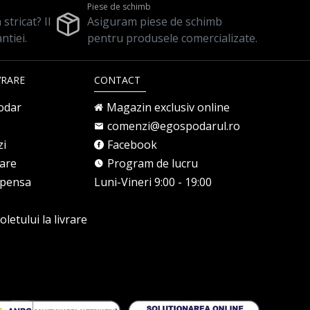
Piese de schimb
stricat? Il
Asiguram piese de schimb
ntiei.
pentru produsele comercializate.
VRARE
CONTACT
odar
Magazin exclusiv online
comenzi@egospodarul.ro
zi
Facebook
rare
Program de lucru
mpensa
Luni-Vineri 9:00 - 19:00
letului la livrare