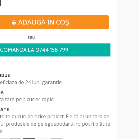
i
ADAUGĂ ÎN COŞ
sau
COMANDA LA 0744 158 799
ODUS
ficiaza de 24 luni garantie.
DA
a tara prin curier rapid.
RATE
te te bucuri de orice proiect. Fie că ai un card de
 nu, produsele de pe egospodarul.ro pot fi plătite
e.