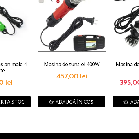
s animale 4
Masina de tuns oi 400W
Masina de 
te
457,00 lei
0 lei
395,00
ERTA STOC
ADAUGĂ ÎN COŞ
ADA