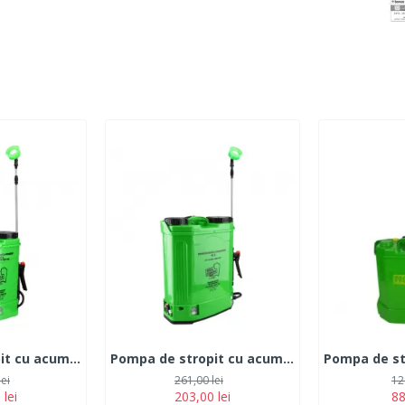
Pompa de stropit cu acumulator Micul Fermier 12L
Pompa de stropit cu acumulator Micul Fermier 16L
lei
261,00 lei
12
 lei
203,00 lei
88