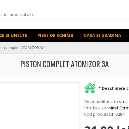
CE SI UNELTE
PIESE DE SCHIMB
CASA SI GRADINA
ton complet ATOMIZOR 3A
PISTON COMPLET ATOMIZOR 3A
* Deschidere co
Disponibilitate:
In stoc
Producator:
Micul Ferm
Cod produs:
GF-0284