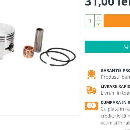
31,00 le
GARANTIE PR
Produsul bene
LIVRARE RAPI
Livram in toat
CUMPARA IN 
Cu plata în ra
credit, fie că
acum și în rat