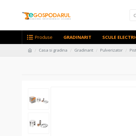
Produse
GRADINARIT
SCULE ELECTRI
Casa si gradina
Gradinarit
Pulverizator
Pis