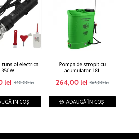
tuns oi electrica
Pompa de stropit cu
350W
acumulator 18L
 lei
264,00 lei
440,00 lei
366,00 lei
UGĂ ÎN COŞ
ADAUGĂ ÎN COŞ