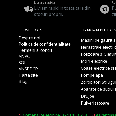
Livrare rapida
Re
Livram rapid in toata tara din
Pu
stocuri proprii.
zi
EGOSPODARUL
TE-AR MAI PUTEA I
Despre noi
Masini de gaurit s
Politica de confidentialitate
Fierastraie electri
Termeni si conditii
Polizoare si Slefu
ANPC
Mori electrice
SOL
Coase electrice s
ANSPDCP
Harta site
Pompe apa
Blog
Zdrobitori Strugu
Aparate de sudur
Drujbe
Pulverizatoare
Comenzi telefonice: 0744 158 799
garantii@