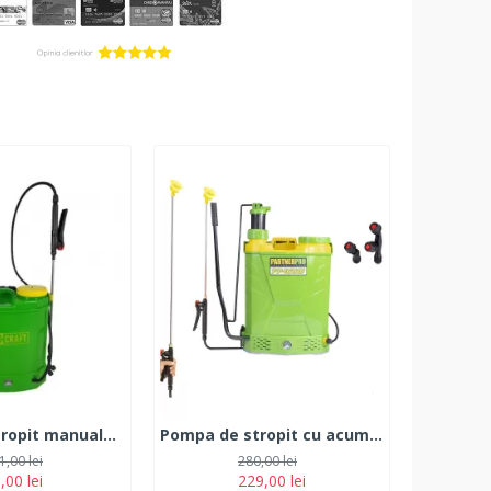
Pompa de stropit manuala, PROCRAFT SM-16L
Pompa de stropit cu acumulator 2 in 1 PARTNER PRO PP16BM, 16L
1,00 lei
280,00 lei
,00 lei
229,00 lei