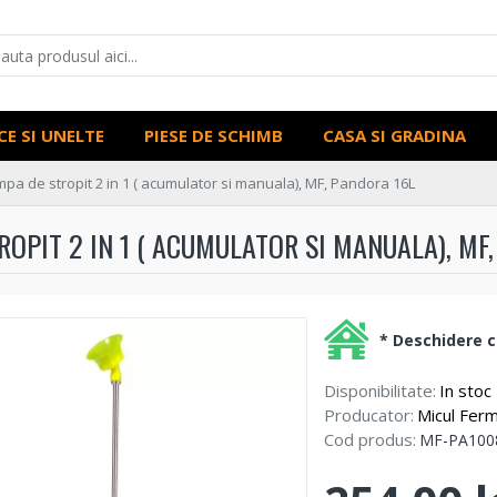
CE SI UNELTE
PIESE DE SCHIMB
CASA SI GRADINA
pa de stropit 2 in 1 ( acumulator si manuala), MF, Pandora 16L
OPIT 2 IN 1 ( ACUMULATOR SI MANUALA), MF
* Deschidere co
Disponibilitate:
In stoc
Producator:
Micul Ferm
Cod produs:
MF-PA100