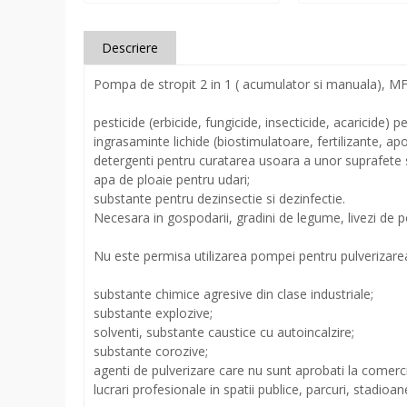
Descriere
Pompa de stropit 2 in 1 ( acumulator si manuala), MF
pesticide (erbicide, fungicide, insecticide, acaricide) 
ingrasaminte lichide (biostimulatoare, fertilizante, aport
detergenti pentru curatarea usoara a unor suprafete 
apa de ploaie pentru udari;
substante pentru dezinsectie si dezinfectie.
Necesara in gospodarii, gradini de legume, livezi de pom
Nu este permisa utilizarea pompei pentru pulverizare
substante chimice agresive din clase industriale;
substante explozive;
solventi, substante caustice cu autoincalzire;
substante corozive;
agenti de pulverizare care nu sunt aprobati la comerci
lucrari profesionale in spatii publice, parcuri, stadioane