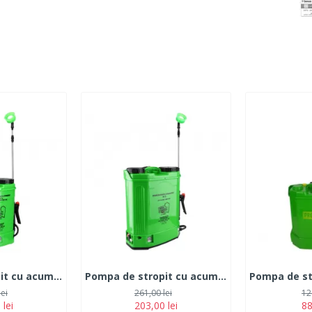
Pompa de stropit cu acumulator Micul Fermier 12L
Pompa de stropit cu acumulator Micul Fermier 16L
lei
261,00 lei
12
 lei
203,00 lei
88