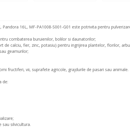
, Pandora 16L, MF-PA1008-S001-G01 este potrivita pentru pulverizare
pentru combaterea buruienilor, bolilor si daunatorilor;
 de calciu, fier, zinc, potasiu) pentru ingrijirea plantelor, florilor, arbus
sau geamurilor;
i fructiferi, vii, suprafete agricole, grajdurile de pasari sau animale.
a de:
alizare;
 sau silvicultura.