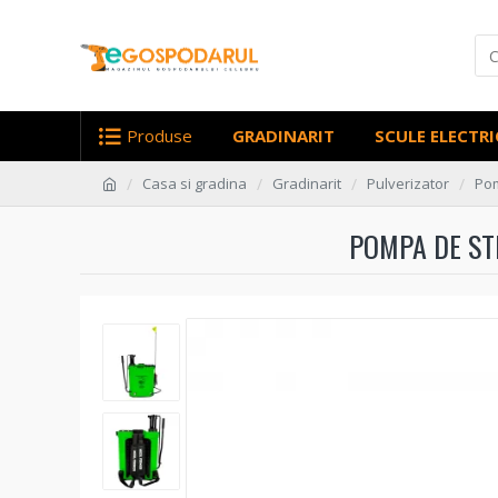
Produse
GRADINARIT
SCULE ELECTRI
Casa si gradina
Gradinarit
Pulverizator
Pom
POMPA DE STR