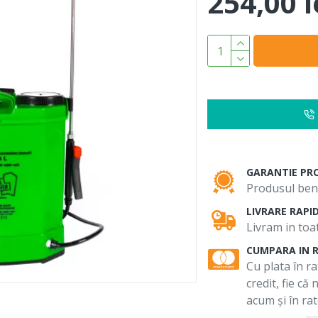
254,00 l
GARANTIE PR
Produsul bene
LIVRARE RAPI
Livram in toat
CUMPARA IN 
Cu plata în ra
credit, fie că
acum și în rat