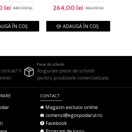
 lei
264,00 lei
440,00 lei
366,00 lei
UGĂ ÎN COŞ
ADAUGĂ ÎN COŞ
Piese de schimb
stricat? Il
Asiguram piese de schimb
ntiei.
pentru produsele comercializate.
VRARE
CONTACT
odar
Magazin exclusiv online
comenzi@egospodarul.ro
zi
Facebook
rare
Program de lucru