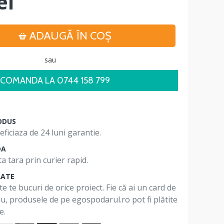
ei
ADAUGĂ ÎN COŞ
sau
COMANDA LA 0744 158 799
ODUS
ficiaza de 24 luni garantie.
DA
a tara prin curier rapid.
RATE
te te bucuri de orice proiect. Fie că ai un card de
 nu, produsele de pe egospodarul.ro pot fi plătite
e.