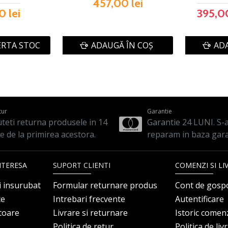
457,00 lei
0 lei
395,00
ERTA STOC
ADAUGĂ ÎN COŞ
ADA
tur
Garantie
teti returna produsele in 14
Garantie 24 LUNI. S-a 
le de la primirea acestora.
reparam in baza gara
NTERESA
SUPORT CLIENTI
COMENZI SI LI
i insurubat
Formular returnare produs
Cont de gosp
ce
Intrebari frecvente
Autentificare
itoare
Livrare si returnare
Istoric comen
Politica de retur
Politica de liv