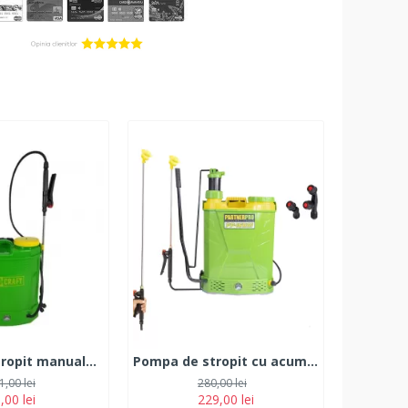
Pompa de stropit manuala, PROCRAFT SM-16L
Pompa de stropit cu acumulator 2 in 1 PARTNER PRO PP16BM, 16L
1,00 lei
280,00 lei
,00 lei
229,00 lei