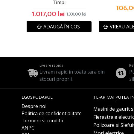
Timpi
106,0
1.017,00 lei
1.331,00 lei
ADAUGĂ ÎN COŞ
VREAU AL
Livrare rapida
Re
Livram rapid in toata tara din
Pu
stocuri proprii.
zi
EGOSPODARUL
TE-AR MAI PUTEA I
Despre noi
Masini de gaurit s
Politica de confidentialitate
Fierastraie electri
Termeni si conditii
Polizoare si Slefu
ANPC
Mori electrice