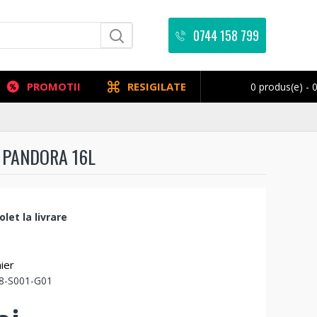
0744 158 799
PROMOTII
RESIGILATE
0 produs(e) - 0
, PANDORA 16L
let la livrare
ier
8-S001-G01