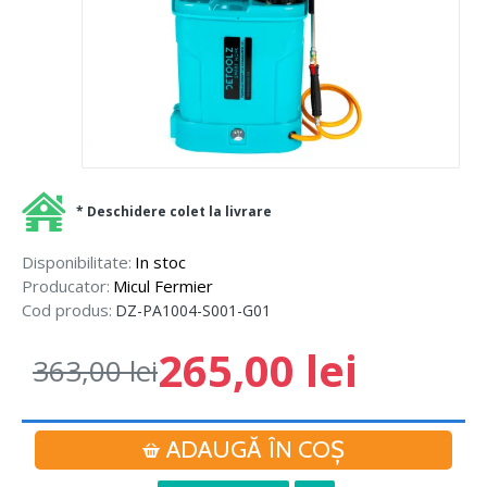
* Deschidere colet la livrare
Disponibilitate:
In stoc
Producator:
Micul Fermier
Cod produs:
DZ-PA1004-S001-G01
265,00 lei
363,00 lei
ADAUGĂ ÎN COŞ