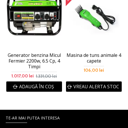
Generator benzina Micul
Masina de tuns animale 4
Fermier 2200w, 6.5 Cp, 4
capete
Timpi
106,00 lei
1.331,00 lei
1.017,00 lei
ADAUGĂ ÎN COŞ
VREAU ALERTA STOC
TE-AR MAI PUTEA INTERESA