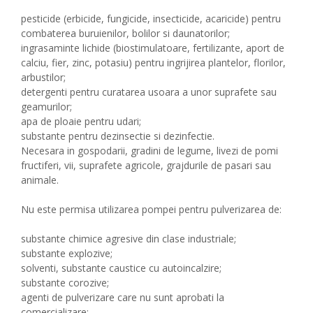
pesticide (erbicide, fungicide, insecticide, acaricide) pentru
combaterea buruienilor, bolilor si daunatorilor;
ingrasaminte lichide (biostimulatoare, fertilizante, aport de
calciu, fier, zinc, potasiu) pentru ingrijirea plantelor, florilor,
arbustilor;
detergenti pentru curatarea usoara a unor suprafete sau
geamurilor;
apa de ploaie pentru udari;
substante pentru dezinsectie si dezinfectie.
Necesara in gospodarii, gradini de legume, livezi de pomi
fructiferi, vii, suprafete agricole, grajdurile de pasari sau
animale.
Nu este permisa utilizarea pompei pentru pulverizarea de:
substante chimice agresive din clase industriale;
substante explozive;
solventi, substante caustice cu autoincalzire;
substante corozive;
agenti de pulverizare care nu sunt aprobati la
comercializare;