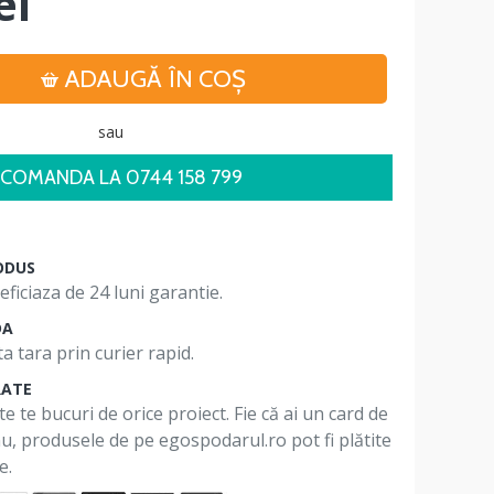
ei
ADAUGĂ ÎN COŞ
sau
COMANDA LA 0744 158 799
ODUS
ficiaza de 24 luni garantie.
DA
a tara prin curier rapid.
RATE
te te bucuri de orice proiect. Fie că ai un card de
 nu, produsele de pe egospodarul.ro pot fi plătite
e.