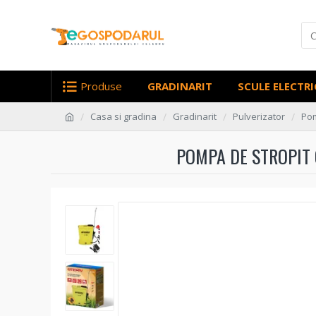
Produse
GRADINARIT
SCULE ELECTRI
Casa si gradina
Gradinarit
Pulverizator
Pom
POMPA DE STROPIT C