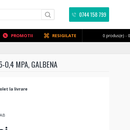
0744 158 799
PROMOTII
RESIGILATE
0 produs(e) - 0
15-0,4 MPA, GALBENA
let la livrare
6AB