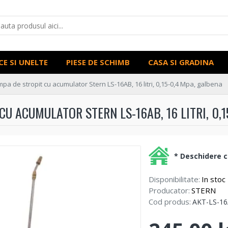
CE SI UNELTE
PIESE DE SCHIMB
CASA SI GRADINA
pa de stropit cu acumulator Stern LS-16AB, 16 litri, 0,15-0,4 Mpa, galbena
U ACUMULATOR STERN LS-16AB, 16 LITRI, 0,
* Deschidere co
Disponibilitate:
In stoc
Producator:
STERN
Cod produs:
AKT-LS-1