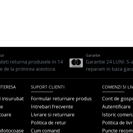
tur
Garantie
teti returna produsele in 14
Garantie 24 LUNI. S-a 
le de la primirea acestora.
reparam in baza gara
NTERESA
SUPORT CLIENTI
COMENZI SI LI
i insurubat
Formular returnare produs
Cont de gosp
ce
Intrebari frecvente
Autentificare
itoare
Livrare si returnare
Istoric comen
Politica de retur
Politica de liv
i Motocoase
Cum comand
Puncte reco