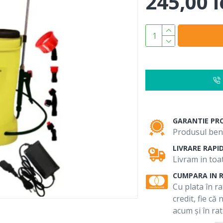
245,00 l
GARANTIE PR
Produsul bene
LIVRARE RAPI
Livram in toat
CUMPARA IN 
Cu plata în ra
credit, fie că
acum și în rat