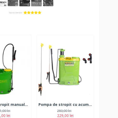
Pompa de stropit manuala, PROCRAFT SM-16L
Pompa de stropit cu acumulator 2 in 1 PARTNER PRO PP16BM, 16L
1,00 lei
280,00 lei
,00 lei
229,00 lei