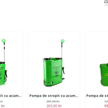
Pompa de stropit cu acumulator Micul Fermier 12L
Pompa de stropit cu acumulator Micul Fermier 16L
lei
261,00 lei
12
 lei
203,00 lei
88