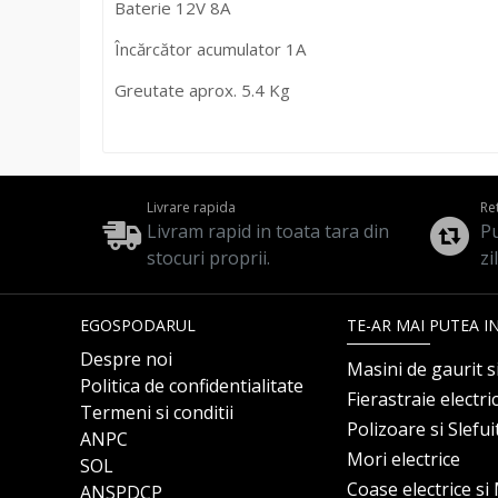
Baterie 12V 8A
Încărcător acumulator 1A
Greutate aprox. 5.4 Kg
Livrare rapida
Re
Livram rapid in toata tara din
Pu
stocuri proprii.
zi
EGOSPODARUL
TE-AR MAI PUTEA I
Despre noi
Masini de gaurit s
Politica de confidentialitate
Fierastraie electri
Termeni si conditii
Polizoare si Slefu
ANPC
Mori electrice
SOL
Coase electrice s
ANSPDCP