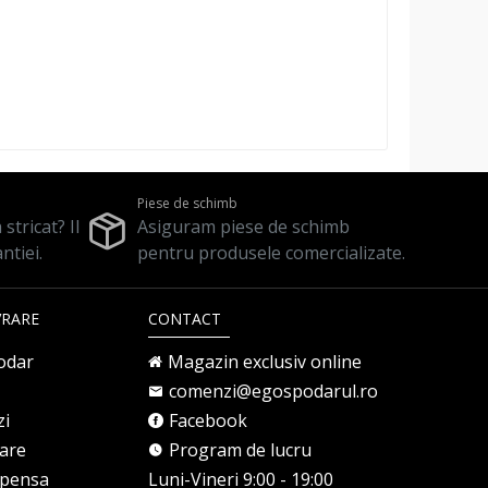
Piese de schimb
stricat? Il
Asiguram piese de schimb
ntiei.
pentru produsele comercializate.
VRARE
CONTACT
odar
Magazin exclusiv online
comenzi@egospodarul.ro
zi
Facebook
rare
Program de lucru
mpensa
Luni-Vineri 9:00 - 19:00