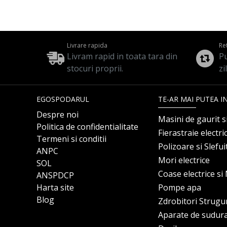
Livrare rapida
Re
Livram rapid in toata tara din
Pu
stocuri proprii.
zi
EGOSPODARUL
TE-AR MAI PUTEA I
Despre noi
Masini de gaurit s
Politica de confidentialitate
Fierastraie electri
Termeni si conditii
Polizoare si Slefu
ANPC
Mori electrice
SOL
Coase electrice s
ANSPDCP
Harta site
Pompe apa
Blog
Zdrobitori Strugu
Aparate de sudur