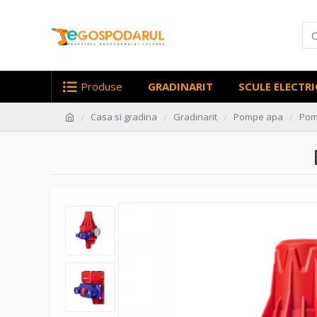
Produse
GRADINARIT
SCULE ELECTRI
Casa si gradina
Gradinarit
Pompe apa
Pom