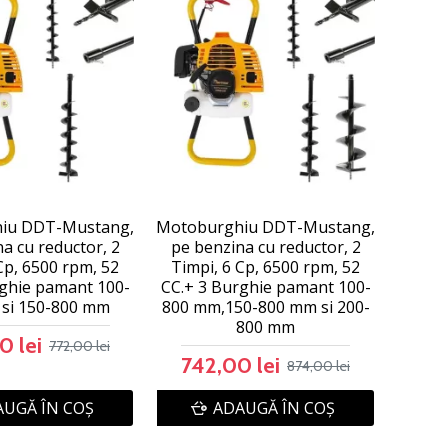
iu DDT-Mustang,
Motoburghiu DDT-Mustang,
a cu reductor, 2
pe benzina cu reductor, 2
Cp, 6500 rpm, 52
Timpi, 6 Cp, 6500 rpm, 52
rghie pamant 100-
CC.+ 3 Burghie pamant 100-
si 150-800 mm
800 mm,150-800 mm si 200-
800 mm
0 lei
772,00 lei
742,00 lei
874,00 lei
UGĂ ÎN COŞ
ADAUGĂ ÎN COŞ