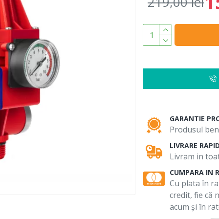
1
219,00 lei
GARANTIE PR
Produsul bene
LIVRARE RAPI
Livram in toat
CUMPARA IN 
Cu plata în ra
credit, fie că
acum și în rat