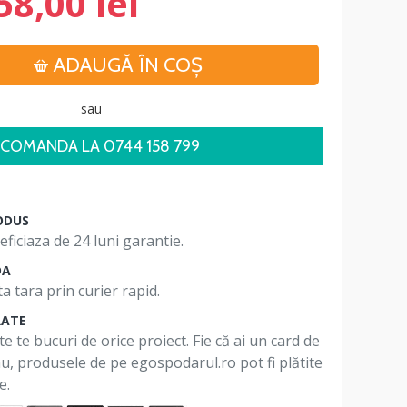
58,00 lei
ADAUGĂ ÎN COŞ
sau
COMANDA LA 0744 158 799
ODUS
ficiaza de 24 luni garantie.
DA
a tara prin curier rapid.
RATE
te te bucuri de orice proiect. Fie că ai un card de
 nu, produsele de pe egospodarul.ro pot fi plătite
e.