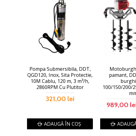
Pompa Submersibila, DDT,
Motoburghi
QGD120, Inox, Sita Protectie,
pamant, DD
10M Cablu, 120 m, 3 m³/h,
burghi
2860RPM Cu Plutitor
100/150/200/2
m
321,00 lei
989,00 le
ADAUGĂ ÎN COŞ
ADAUGĂ