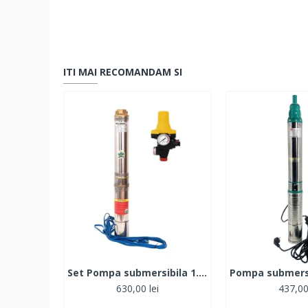
ITI MAI RECOMANDAM SI
Set Pompa submersibila 1.1kW, 120, 1tol, MFE 4STM4-8 + Presostat electronic automat
630,00 lei
437,00