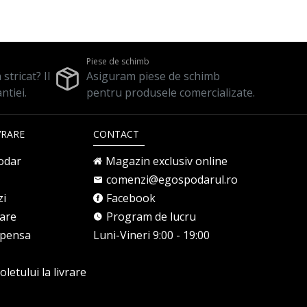
Piese de schimb
stricat? Il
Asiguram piese de schimb
ntiei.
pentru produsele comercializate.
VRARE
CONTACT
odar
Magazin exclusiv online
comenzi@egospodarul.ro
zi
Facebook
rare
Program de lucru
mpensa
Luni-Vineri 9:00 - 19:00
letului la livrare