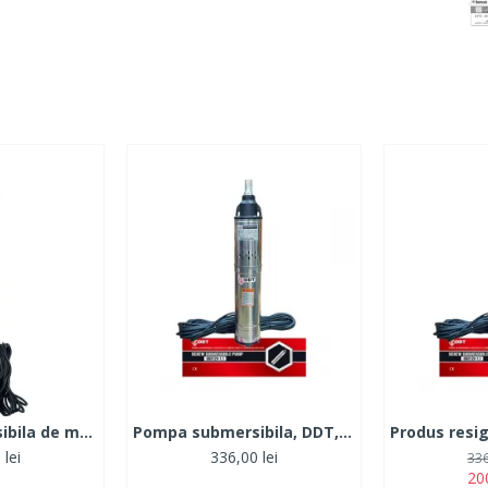
Pompa submersibila de mare adancime, DDT, QJD120-1.5, 1500 W, Inox, 8 turbine
Pompa submersibila, DDT, QGD120, Inox, 120 m, 3 m³/h, 20 m cablu
 lei
336,00 lei
336
200