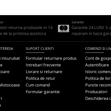
tur
Garantie
teti returna produsele in 14
Garantie 24 LUNI. S-a 
le de la primirea acestora.
reparam in baza gara
NTERESA
SUPORT CLIENTI
COMENZI SI LI
i insurubat
Formular returnare produs
Cont de gosp
ce
Intrebari frecvente
Autentificare
itoare
Livrare si returnare
Istoric comen
Politica de retur
Politica de liv
i Motocoase
Cum comand
Puncte reco
Formular garantie
Producatori
ri
Deschiderea co
a