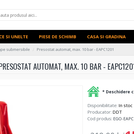
CE SI UNELTE
PIESE DE SCHIMB
CASA SI GRADINA
pe submersibile
Presostat automat, max. 10 bar - EAPC1201
PRESOSTAT AUTOMAT, MAX. 10 BAR - EAPC120
* Deschidere co
Disponibilitate:
In stoc
Producator:
DDT
Cod produs:
EGO-EAPC