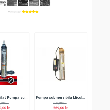
Produs resigilat Pompa submersibila, DDT, QGD120, Inox, 120 m, 3 m³/h, 20 m cablu
Pompa submersibila Micul Fermier 4SKM 100 1,3kW 3000l/h
,00 lei
640,00 lei
,00 lei
569,00 lei