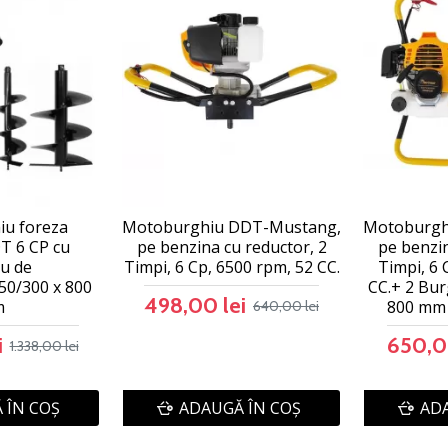
u foreza
Motoburghiu DDT-Mustang,
Motoburgh
T 6 CP cu
pe benzina cu reductor, 2
pe benzin
u de
Timpi, 6 Cp, 6500 rpm, 52 CC.
Timpi, 6 
50/300 x 800
CC.+ 2 Bu
498,00 lei
m
800 mm 
640,00 lei
i
650,0
1.338,00 lei
 ÎN COŞ
ADAUGĂ ÎN COŞ
ADA