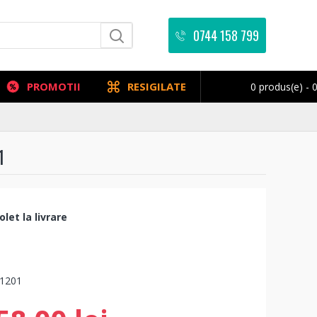
0744 158 799
PROMOTII
RESIGILATE
0 produs(e) - 0
1
let la livrare
1201