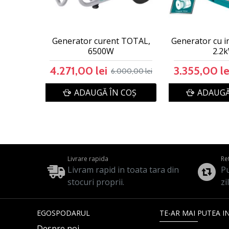
Generator curent TOTAL,
Generator cu i
6500W
2.2
4.271,00 lei
3.355,00 le
6.000,00 lei
ADAUGĂ ÎN COŞ
ADAUGĂ
Livrare rapida
Re
Livram rapid in toata tara din
Pu
stocuri proprii.
zi
EGOSPODARUL
TE-AR MAI PUTEA I
Despre noi