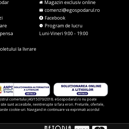
odar
Magazin exclusiv online
comenzi@egospodarul.ro
zi
Facebook
rare
Program de lucru
mpensa
Luni-Vineri 9:00 - 19:00
letului la livrare
gistrul comertului J40/15070/2018. eGospodarul.ro nu poate
te sunt accesibile, neintrerupte si fara erori. Preturile, ofertele,
foloseste cookie-uri. Navigand in continuare va exprimati acordul