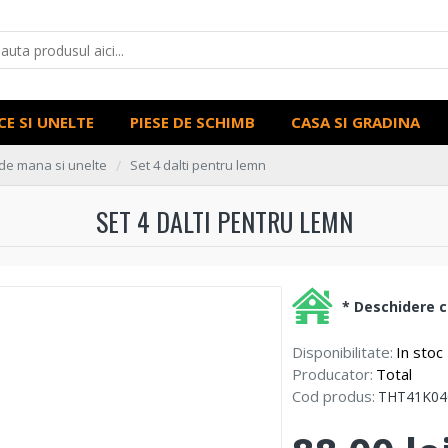
CE SI UNELTE
PIESE DE SCHIMB
CASA SI GRADINA
de mana si unelte
Set 4 dalti pentru lemn
SET 4 DALTI PENTRU LEMN
* Deschidere co
Disponibilitate:
In stoc
Producator:
Total
Cod produs:
THT41K04