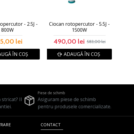
opercutor - 2.5J -
Ciocan rotopercutor - 5.5J -
800W
1500W
5,00 lei
490,00 lei
583,00 lei
UGĂ ÎN COŞ
ADAUGĂ ÎN COŞ
Piese de schimb
stricat? Il
Asiguram piese de schimb
ntiei.
pentru produsele comercializate.
VRARE
CONTACT