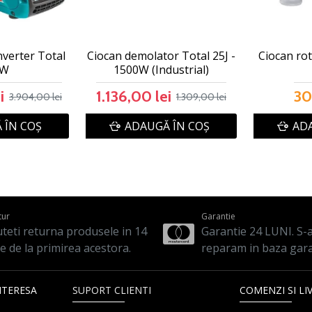
nverter Total
Ciocan demolator Total 25J -
Ciocan rot
kW
1500W (Industrial)
i
1.136,00 lei
30
3.904,00 lei
1.309,00 lei
 ÎN COŞ
ADAUGĂ ÎN COŞ
ADA
tur
Garantie
teti returna produsele in 14
Garantie 24 LUNI. S-a 
le de la primirea acestora.
reparam in baza gara
NTERESA
SUPORT CLIENTI
COMENZI SI LI