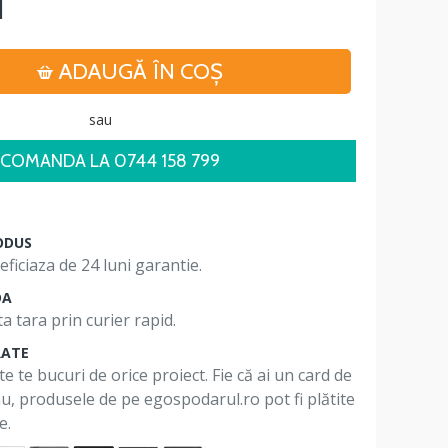
i
ADAUGĂ ÎN COŞ
sau
COMANDA LA 0744 158 799
ODUS
ficiaza de 24 luni garantie.
DA
a tara prin curier rapid.
RATE
te te bucuri de orice proiect. Fie că ai un card de
 nu, produsele de pe egospodarul.ro pot fi plătite
e.