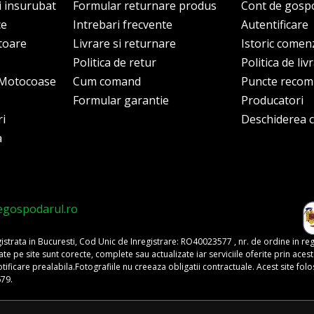
i insurubat
Formular returnare produs
Cont de gosp
ce
Intrebari frecvente
Autentificare
itoare
Livrare si returnare
Istoric comen
Politica de retur
Politica de liv
i Motocoase
Cum comand
Puncte reco
Formular garantie
Producatori
ri
Deschiderea co
a
egospodarul.ro
trata in Bucuresti, Cod Unic de Inregistrare: RO40023577 , nr. de ordine in re
pe site sunt corecte, complete sau actualizate iar serviciile oferite prin acest si
o notificare prealabila.Fotografiile nu creeaza obligatii contractuale. Acest site 
679.