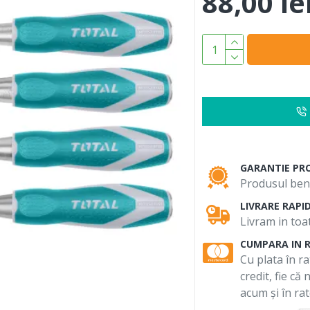
88,00 le
GARANTIE PR
Produsul bene
LIVRARE RAPI
Livram in toat
CUMPARA IN 
Cu plata în ra
credit, fie că
acum și în rat