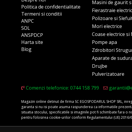
Masini de gaurit s
Politica de confidentialitate
Fierastraie electri
Termeni si conditii
Polizoare si Slefu
ANPC
Mori electrice
SOL
Coase electrice s
ANSPDCP
Harta site
Pompe apa
Blog
Zdrobitori Strugu
Aparate de sudur
Drujbe
Pulverizatoare
Comenzi telefonice: 0744 158 799
garantii@
Magazin online detinut de firma SC EGOSPODARUL SHOP SRL, inregis
garanta si nu isi poate asuma raspunderea ca informatiile prezentate 
situatia stocului, specificatiile si imaginile pot fi schimbate fara 
pentru folosirea cookie-urilor conform Regulamentului (UE) 2016/