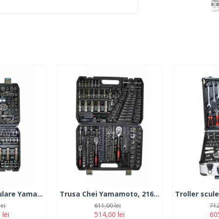
Trusa Chei Tubulare Yamamoto, 108 piese
Trusa Chei Yamamoto, 216 piese
lei
611,00 lei
712
 lei
514,00 lei
605