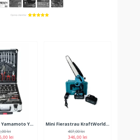
Troller scule Yamamoto YM-399, 399 Piese
Mini Fierastrau KraftWorld GXT cu 2 Acumulatori, 38V, 10Ah, Lama 18 CM
,00 lei
407,00 lei
,00 lei
346,00 lei