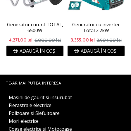
Generator curent TOTAL,
Generator cu inverter
6500W
Total 2.2kW
6.000,00 lei
3.904,00 lei
4.271,00 lei
3.355,00 lei
ADAUGĂ ÎN COŞ
ADAUGĂ ÎN COŞ
TE-AR MAI PUTEA INTERESA
Masini de gaurit si insurubat
Fierastraie electrice
Polizoare si Slefuitoare
Mori electrice
Coase electrice si Motocoase