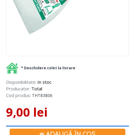
* Deschidere colet la livrare
Disponibilitate:
In stoc
Producator:
Total
Cod produs:
THT83806
9,00 lei
ADAUGĂ ÎN COŞ