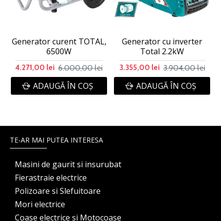
Generator curent TOTAL,
Generator cu inverter
6500W
Total 2.2kW
6.000,00 lei
3.904,00 lei
4.271,00 lei
3.355,00 lei
ADAUGĂ ÎN COŞ
ADAUGĂ ÎN COŞ
TE-AR MAI PUTEA INTERESA
Masini de gaurit si insurubat
Fierastraie electrice
Polizoare si Slefuitoare
Mori electrice
Coase electrice si Motocoase