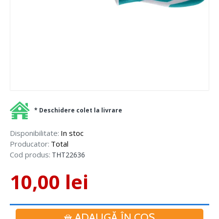
* Deschidere colet la livrare
Disponibilitate:
In stoc
Producator:
Total
Cod produs:
THT22636
10,00 lei
ADAUGĂ ÎN COŞ