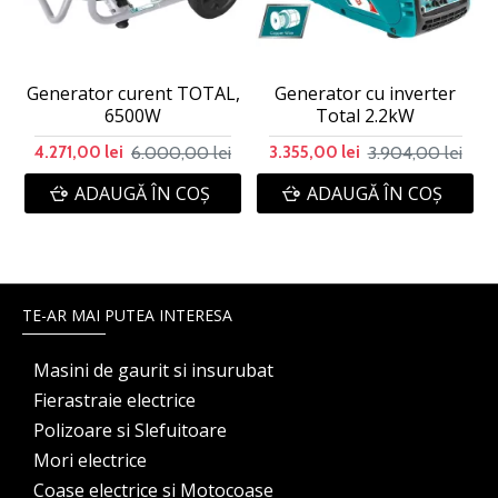
Generator curent TOTAL,
Generator cu inverter
6500W
Total 2.2kW
6.000,00 lei
3.904,00 lei
4.271,00 lei
3.355,00 lei
ADAUGĂ ÎN COŞ
ADAUGĂ ÎN COŞ
TE-AR MAI PUTEA INTERESA
Masini de gaurit si insurubat
Fierastraie electrice
Polizoare si Slefuitoare
Mori electrice
Coase electrice si Motocoase