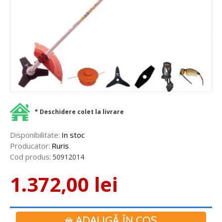
* Deschidere colet la livrare
Disponibilitate:
In stoc
Producator:
Ruris
Cod produs:
50912014
1.372,00 lei
ADAUGĂ ÎN COŞ