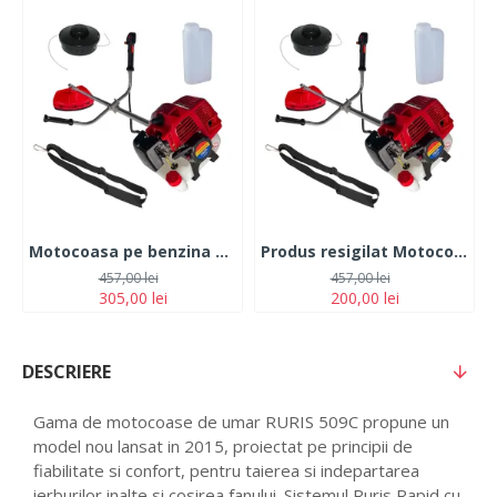
Motocoasa pe benzina TOMS 7.5 CP 12.000 rpm
Produs resigilat Motocoasa pe benzina TOMS 7.5 CP 12.000 rpm
457,00 lei
457,00 lei
305,00 lei
200,00 lei
DESCRIERE
Gama de motocoase de umar RURIS 509C propune un
model nou lansat in 2015, proiectat pe principii de
fiabilitate si confort, pentru taierea si indepartarea
ierburilor inalte si cosirea fanului. Sistemul Ruris Rapid cu