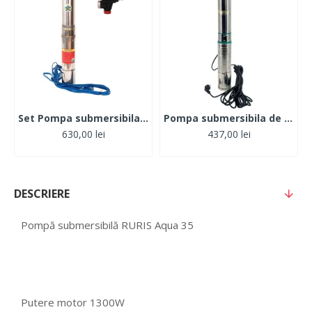
Set Pompa submersibila 1.1kW, 120, 1tol, MFE 4STM4-8 + Presostat electronic automat
Pompa submersibila de mare adancime, DDT, QJD120-1.5, 1500 W, Inox, 8 turbine
630,00 lei
437,00 lei
DESCRIERE
Pompă submersibilă RURIS Aqua 35
Putere motor 1300W