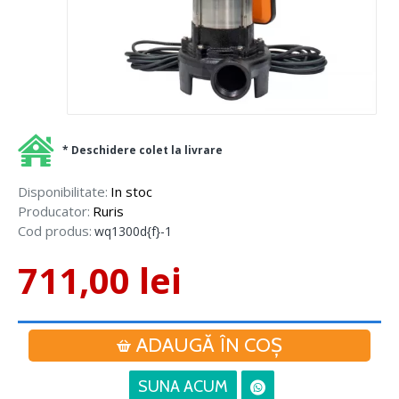
* Deschidere colet la livrare
Disponibilitate:
In stoc
Producator:
Ruris
Cod produs:
wq1300d{f}-1
711,00 lei
ADAUGĂ ÎN COŞ
SUNA ACUM