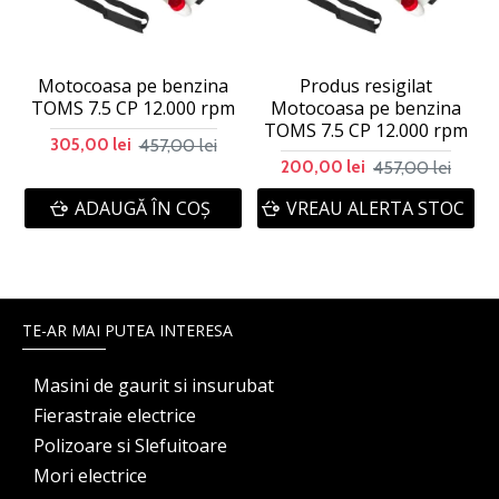
Motocoasa pe benzina
Produs resigilat
TOMS 7.5 CP 12.000 rpm
Motocoasa pe benzina
T
TOMS 7.5 CP 12.000 rpm
457,00 lei
305,00 lei
457,00 lei
200,00 lei
ADAUGĂ ÎN COŞ
VREAU ALERTA STOC
TE-AR MAI PUTEA INTERESA
Masini de gaurit si insurubat
Fierastraie electrice
Polizoare si Slefuitoare
Mori electrice