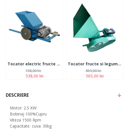
Tocator electric fructe si legume Gospodar 2.2 kw 400 kg/h
Tocator fructe si legume electric Craft Tec MX700,Motor 3 kw, 550 kg/h
738,00 lei
859,00 lei
538,00 lei
565,00 lei
DESCRIERE
Motor: 2.5 KW
Bobinaj 100%Cupru
Viteza 1500 Rpm
Capacitate cuva: 30kg